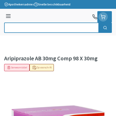
Ga naar de inhoud
Apothekersadvies
Snelle beschikbaarheid
Menu
Zoek
Product, merk, categorie...
Aripiprazole AB 30mg Comp 98 X 30mg
Geneesmiddel
Op voorschrift