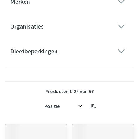
Merken
filter
Organisaties
filter
Dieetbeperkingen
filter
Producten
1
-
24
van
57
Sorteer op: