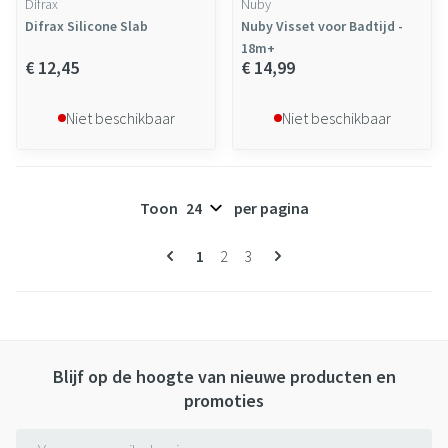
Difrax
Nuby
Difrax Silicone Slab
Nuby Visset voor Badtijd -
18m+
€ 12,45
€ 14,99
Niet beschikbaar
Niet beschikbaar
Toon
per pagina
Pagina's
U lees momenteel pagina
Pagina
Pagina
1
2
3
Blijf op de hoogte van nieuwe producten en
promoties
E-mail adres