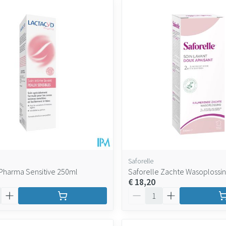
maximale prijswaarden aan te passen.
Saforelle
Pharma Sensitive 250ml
Saforelle Zachte Wasoplossi
€ 18,20
Aantal