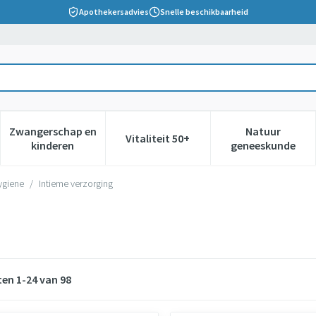
Apothekersadvies
Snelle beschikbaarheid
Zwangerschap en
Natuur
Vitaliteit 50+
 verzorging en hygiëne categorie
nu voor Dieet, voeding en vitamines categorie
Toon submenu voor Zwangerschap en kinderen cate
Toon submenu voor Vitaliteit 5
Toon subm
kinderen
geneeskunde
hygiene
/
Intieme verzorging
ten
1
-
24
van
98