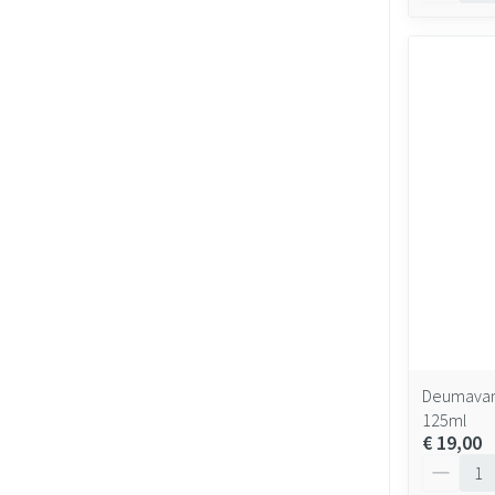
Deumavan 
125ml
€ 19,00
Aantal