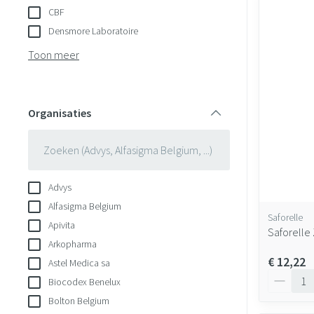
CBF
Densmore Laboratoire
Toon meer
Organisaties
filter
Advys
Alfasigma Belgium
Saforelle
Apivita
Saforelle
Arkopharma
€ 12,22
Astel Medica sa
Aantal
Biocodex Benelux
Bolton Belgium