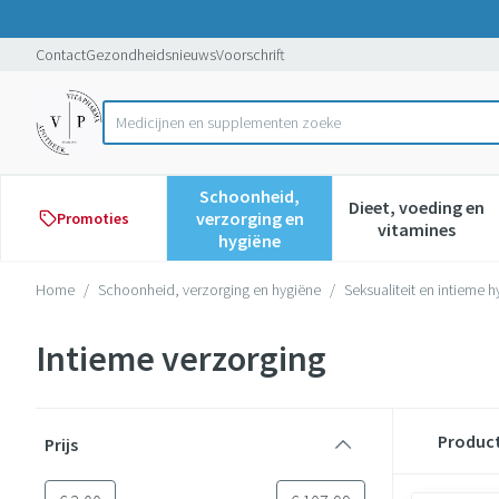
Ga naar de inhoud
Dia 1 van 1
Contact
Gezondheidsnieuws
Voorschrift
Product, merk, categorie...
Schoonheid,
Dieet, voeding en
verzorging en
Promoties
Toon submenu voor Schoonheid,
Toon subme
vitamines
hygiëne
Home
/
Schoonheid, verzorging en hygiëne
/
Seksualiteit en intieme 
Intieme verzorging
Doorgaan naar productlijst
Produc
Prijs
filter