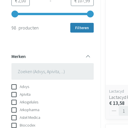
-
Minimumwaarde
Maximale waarde
€ 2,00
€ 107,99
Gebruik de pijltjestoetsen links en rechts om de minimale en 
98 producten
Filteren
Merken
filter
Advys
Lactacyd
Apivita
Lactacyd 
Arkogelules
€ 13,58
Aantal
Arkopharma
Astel Medica
Biocodex