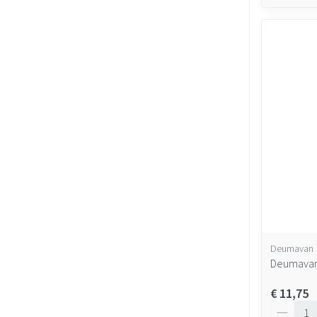
Deumavan
Deumavan 
€ 11,75
Aantal