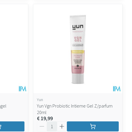
Yun
sgel
Yun Vgn Probiotic Intieme Gel Z/parfum
20ml
€ 19,99
Aantal