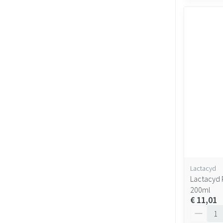
Lactacyd
Lactacyd 
200ml
€ 11,01
Aantal