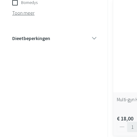
Bomedys
Toon meer
Dieetbeperkingen
filter
Multi-gyn
€ 18,00
Aantal