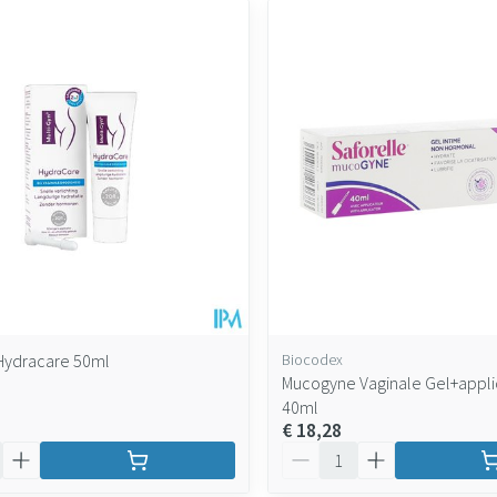
 Hydracare 50ml
Biocodex
Mucogyne Vaginale Gel+appli
40ml
€ 18,28
Aantal