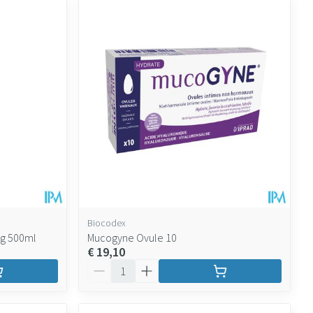
Biocodex
ng 500ml
Mucogyne Ovule 10
€ 19,10
Aantal