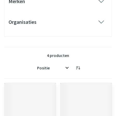
Merken
filter
Organisaties
filter
4
producten
Sorteer op: