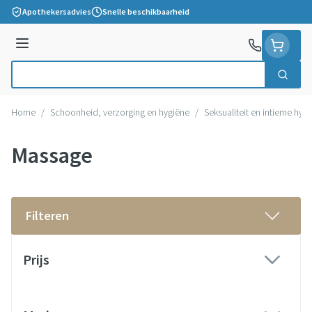
Ga naar de inhoud
Apothekersadvies
Snelle beschikbaarheid
Menu
Zoek
Product, merk, categorie...
Home
/
Schoonheid, verzorging en hygiëne
/
Seksualiteit en intieme hyg
Massage
Filteren
Doorgaan naar productlijst
Prijs
filter