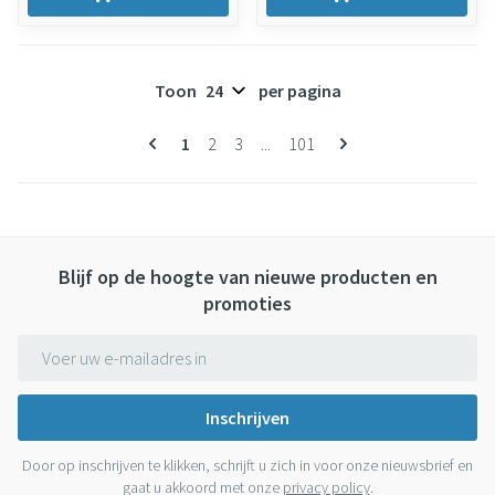
Toon
per pagina
Pagina's
U lees momenteel pagina
Pagina
Pagina
Pagina
1
2
3
...
101
Blijf op de hoogte van nieuwe producten en
promoties
E-mail adres
Inschrijven
Door op inschrijven te klikken, schrijft u zich in voor onze nieuwsbrief en
gaat u akkoord met onze
privacy policy
.