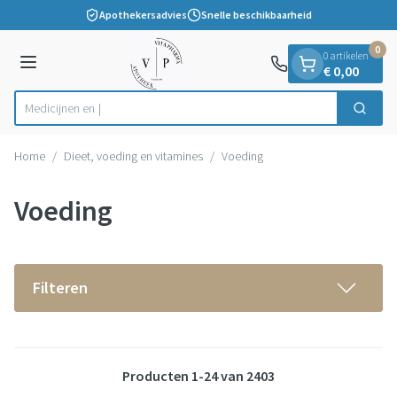
Dia 1 van 1
Ga naar de inhoud
Apothekersadvies
Snelle beschikbaarheid
0
0 artikelen
Menu
€ 0,00
Zoek
Product, merk, categorie...
Home
/
Dieet, voeding en vitamines
/
Voeding
Voeding
Filteren
Producten
1
-
24
van
2403