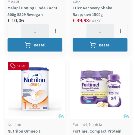
Melapi
Etixx
Melapi Honing Linde Zacht
Etixx Recovery Shake
500g 5529 Revogan
Rasp/kiwi 1500g
€ 10,06
€ 39,98
€ 49,98
Aantal
Aantal
Bestel
Bestel
PROMO
Nutrilon
Fortimel, Nutricia
Nutrilon Omneo 1
Fortimel Compact Protein