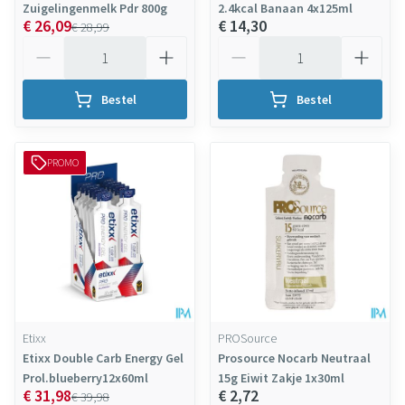
Zuigelingenmelk Pdr 800g
2.4kcal Banaan 4x125ml
€ 26,09
€ 14,30
€ 28,99
Aantal
Aantal
Bestel
Bestel
PROMO
Etixx
PROSource
Etixx Double Carb Energy Gel
Prosource Nocarb Neutraal
Prol.blueberry12x60ml
15g Eiwit Zakje 1x30ml
€ 31,98
€ 2,72
€ 39,98