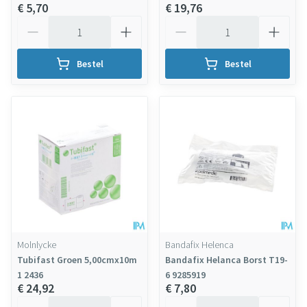
€ 5,70
€ 19,76
Aantal
Aantal
Bestel
Bestel
Molnlycke
Bandafix Helenca
Tubifast Groen 5,00cmx10m
Bandafix Helanca Borst T19-
1 2436
6 9285919
€ 24,92
€ 7,80
Aantal
Aantal