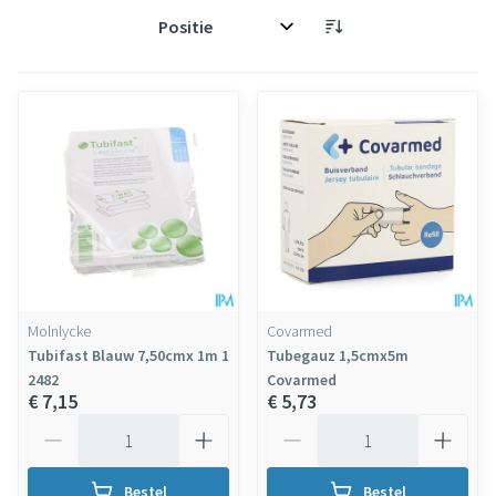
Sorteer op:
Molnlycke
Covarmed
Tubifast Blauw 7,50cmx 1m 1
Tubegauz 1,5cmx5m
2482
Covarmed
€ 7,15
€ 5,73
Aantal
Aantal
Bestel
Bestel