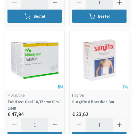
Bestel
Bestel
Molnlycke
Fagron
Tubifast Geel 10,75cmx10m 1
Surgifix 8 Borstkas 3m
2440
€ 47,94
€ 23,62
Aantal
Aantal