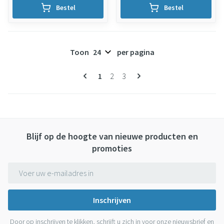
Bestel
Bestel
Toon
per pagina
Pagina's
U lees momenteel pagina
Pagina
Pagina
1
2
3
Blijf op de hoogte van nieuwe producten en
promoties
E-mail adres
Inschrijven
Door op inschrijven te klikken, schrijft u zich in voor onze nieuwsbrief en