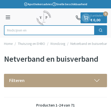
Dia 1 van 1
Ga naar de inhoud
Apothekersadvies
Snelle beschikbaarheid
0
0 artikelen
Menu
€ 0,00
Zoek
Product, merk, categorie...
Home
/
Thuiszorg en EHBO
/
Wondzorg
/
Netverband en buisverband
Netverband en buisverband
Filteren
Producten
1
-
24
van
71