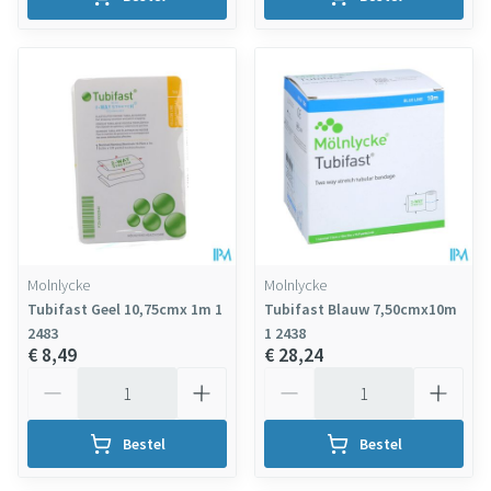
Molnlycke
Molnlycke
Tubifast Geel 10,75cmx 1m 1
Tubifast Blauw 7,50cmx10m
2483
1 2438
€ 8,49
€ 28,24
Aantal
Aantal
Bestel
Bestel