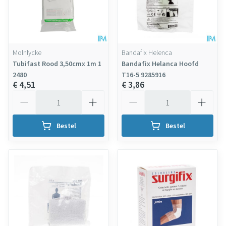
Molnlycke
Bandafix Helenca
Tubifast Rood 3,50cmx 1m 1
Bandafix Helanca Hoofd
2480
T16-5 9285916
€ 4,51
€ 3,86
Aantal
Aantal
Bestel
Bestel