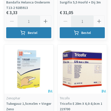
Bandafix Helanca Onderarm
Surgifix 5,5 Hoofd + Dij 3m
T13-2 9285913
€ 3,33
€ 31,05
Aantal
Aantal
Bestel
Bestel
Zenophar
Tricofix
Tubegauz 1,5cmx5m + Vinger
Tricofix E 20m X 6,0-8,0cm 1
Zeno
219700