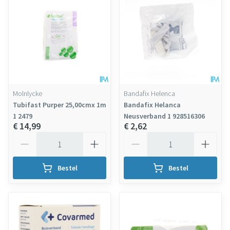
Molnlycke
Bandafix Helenca
Tubifast Purper 25,00cmx 1m
Bandafix Helanca
1 2479
Neusverband 1 928516306
€ 14,99
€ 2,62
Aantal
Aantal
Bestel
Bestel