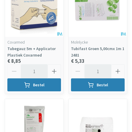
Covarmed
Molnlycke
Tubegauz 5m + Applicator
Tubifast Groen 5,00cmx 1m 1
Plastiek Covarmed
2481
€ 8,85
€ 5,33
Aantal
Aantal
Bestel
Bestel