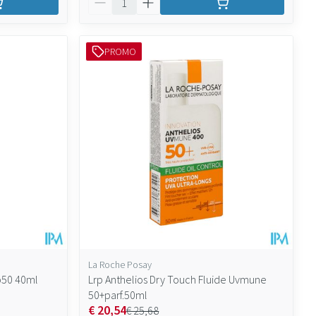
PROMO
La Roche Posay
Ip50 40ml
Lrp Anthelios Dry Touch Fluide Uvmune
50+parf.50ml
€ 20,54
€ 25,68