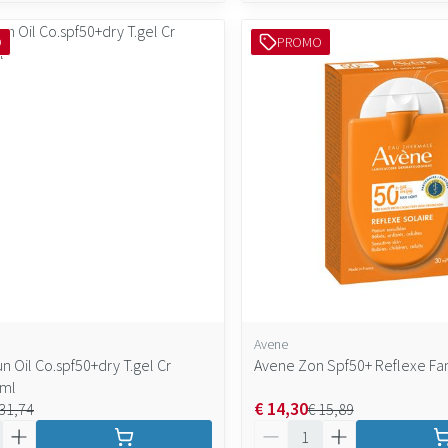
O
PROMO
Avene
n Oil Co.spf50+dry T.gel Cr
Avene Zon Spf50+ Reflexe Fa
0ml
€ 14,30
 31,74
€ 15,89
Aantal