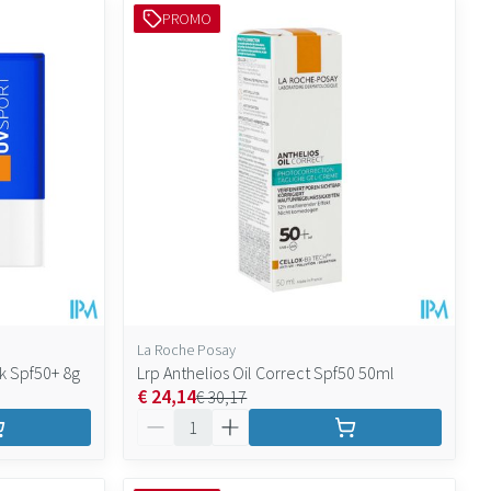
PROMO
La Roche Posay
ck Spf50+ 8g
Lrp Anthelios Oil Correct Spf50 50ml
€ 24,14
€ 30,17
Aantal