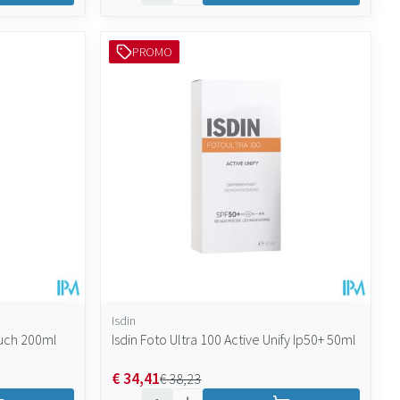
PROMO
Isdin
ouch 200ml
Isdin Foto Ultra 100 Active Unify Ip50+ 50ml
€ 34,41
€ 38,23
Aantal