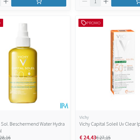
O
PROMO
Vichy
. Sol. Beschermend Water Hydra
Vichy Capital Soleil Uv Clear 
l
€ 24,43
 28,16
€ 27,15