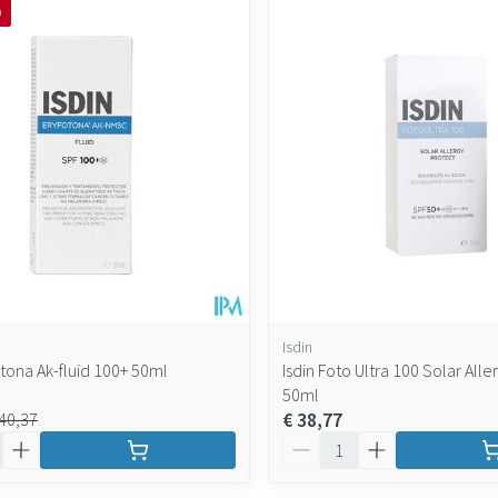
O
Isdin
otona Ak-fluid 100+ 50ml
Isdin Foto Ultra 100 Solar Alle
50ml
€ 38,77
 40,37
Aantal