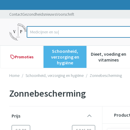
Ga naar de inhoud
Dia 1 van 1
Contact
Gezondheidsnieuws
Voorschrift
Vind
Product, merk, categorie...
Schoonheid,
Dieet, voeding en
verzorging en
Promoties
Toon submenu voor Schoonheid,
Toon subme
vitamines
hygiëne
Home
/
Schoonheid, verzorging en hygiëne
/
Zonnebescherming
Zonnebescherming
Doorgaan naar productlijst
Produc
Prijs
filter