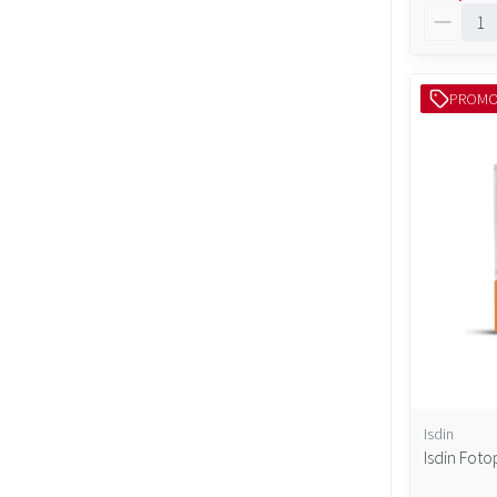
Aantal
PROM
Isdin
Isdin Foto