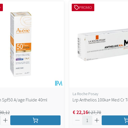
O
PROMO
La Roche Posay
 Spf50 A/age Fluide 40ml
Lrp Anthelios 100ka+ Med Cr 
€ 22,16
 30,12
€ 27,70
Aantal