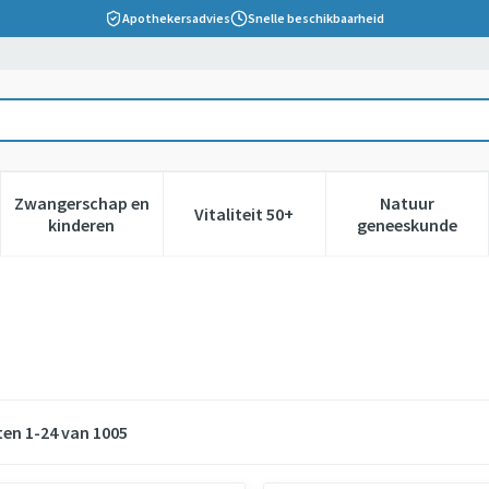
Apothekersadvies
Snelle beschikbaarheid
Zwangerschap en
Natuur
Vitaliteit 50+
 verzorging en hygiëne categorie
nu voor Dieet, voeding en vitamines categorie
Toon submenu voor Zwangerschap en kinderen cate
Toon submenu voor Vitaliteit 5
Toon subm
kinderen
geneeskunde
ten
1
-
24
van
1005