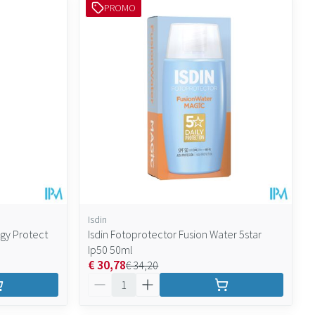
PROMO
Isdin
rgy Protect
Isdin Fotoprotector Fusion Water 5star
Ip50 50ml
€ 30,78
€ 34,20
Aantal