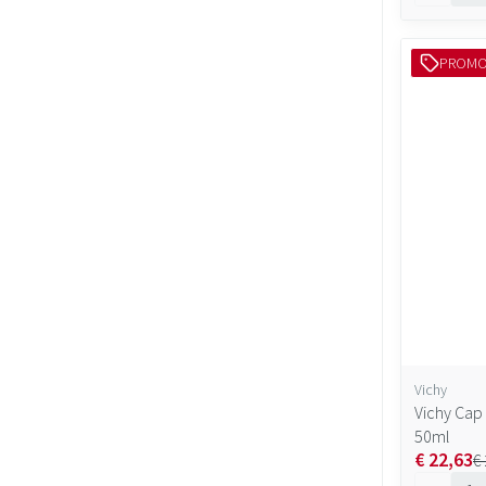
PROM
Vichy
Vichy Cap
50ml
€ 22,63
€
Aantal