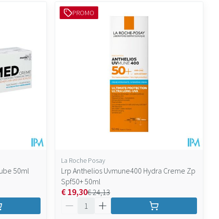
PROMO
La Roche Posay
Tube 50ml
Lrp Anthelios Uvmune400 Hydra Creme Zp
Spf50+ 50ml
€ 19,30
€ 24,13
Aantal