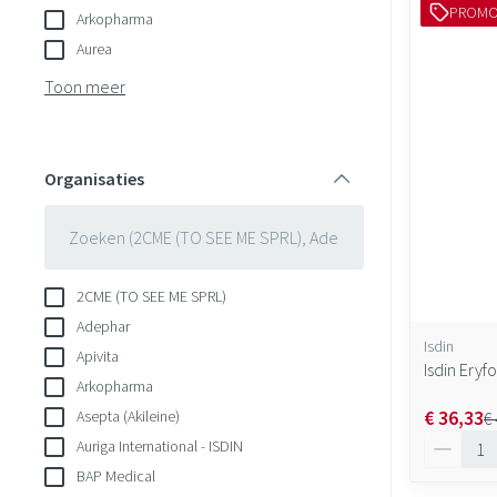
PROM
Arkopharma
Aurea
Toon meer
Organisaties
filter
2CME (TO SEE ME SPRL)
Adephar
Isdin
Apivita
Isdin Eryf
Arkopharma
€ 36,33
Asepta (Akileine)
€
Aantal
Auriga International - ISDIN
BAP Medical