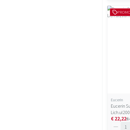
PROM
Eucerin
Eucerin Su
Lich.ul20
€ 22,22
€
Aantal