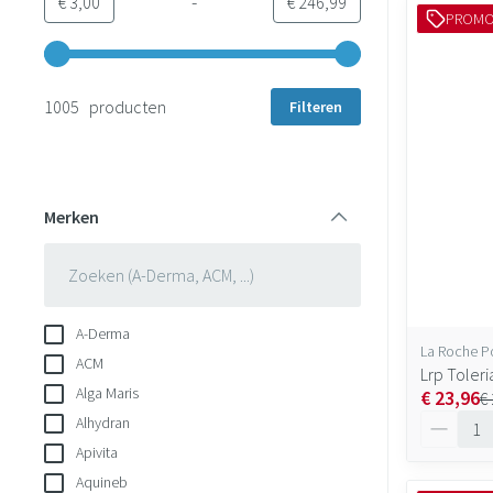
-
Minimumwaarde
Maximale waarde
€ 3,00
€ 246,99
PROM
Gebruik de pijltjestoetsen links en rechts om de minimale en 
1005 producten
Filteren
Merken
filter
A-Derma
La Roche P
ACM
Lrp Toleri
Alga Maris
€ 23,96
€
Aantal
Alhydran
Apivita
Aquineb