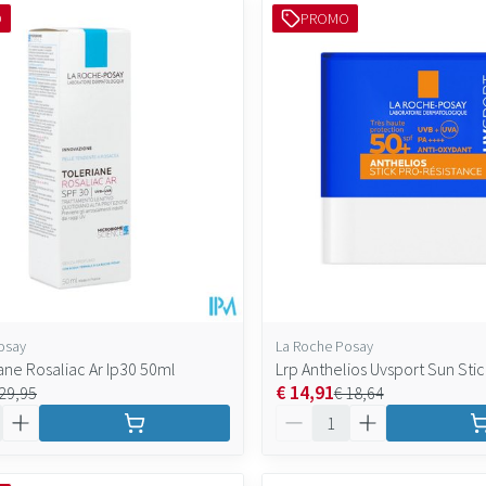
O
PROMO
maximale prijswaarden aan te passen.
osay
La Roche Posay
ane Rosaliac Ar Ip30 50ml
Lrp Anthelios Uvsport Sun Sti
€ 14,91
 29,95
€ 18,64
Aantal