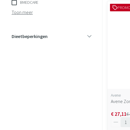
BMEDCARE
PROM
Toon meer
Dieetbeperkingen
filter
Avene
Avene Zon
€ 27,11
€
Aantal