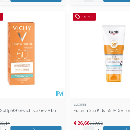
O
PROMO
Eucerin
 Sol Ip50+ Gezichtscr Gev H Dh
Eucerin Sun Kids Ip50+ Dry T
€ 26,66
 25,14
€ 29,62
Aantal