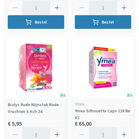
Aantal
Aantal
Bestel
Bestel
Ymea
Biolys Rode Wijnstok Rode
Ymea Silhouette Caps 128 Be
Vruchten S Ach 24
V2
€ 5,95
€ 65,00
Aantal
Aantal