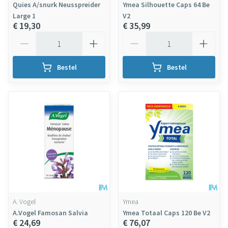
Quies A/snurk Neusspreider
Ymea Silhouette Caps 64 Be
Large 1
V2
€ 19,30
€ 35,99
Aantal
Aantal
Bestel
Bestel
A. Vogel
Ymea
A.Vogel Famosan Salvia
Ymea Totaal Caps 120 Be V2
€ 24,69
€ 76,07