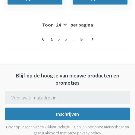
Toon
per pagina
Pagina's
U lees momenteel pagina
Pagina
Pagina
Pagina
1
2
3
...
56
Blijf op de hoogte van nieuwe producten en
promoties
E-mail adres
Inschrijven
Door op inschrijven te klikken, schrijft u zich in voor onze nieuwsbrief en
gaat u akkoord met onze
privacy policy
.