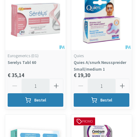
Eurogenerics (EG)
Quies
Serelys Tabl 60
Quies A/snurk Neusspreider
Small/medium 1
€ 35,14
€ 19,30
Aantal
Aantal
Bestel
Bestel
PROMO