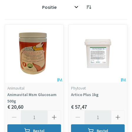
Sorteer op:
Animavital
Phytovet
Animavital Msm Glucosam
Artico Plus 1kg
500g
€ 20,60
€ 57,47
Aantal
Aantal
Bestel
Bestel