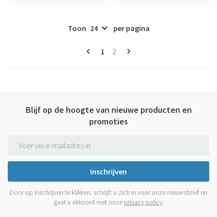
Toon
per pagina
Pagina's
U lees momenteel pagina
Pagina
1
2
Blijf op de hoogte van nieuwe producten en
promoties
E-mail adres
Inschrijven
Door op inschrijven te klikken, schrijft u zich in voor onze nieuwsbrief en
gaat u akkoord met onze
privacy policy
.