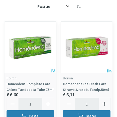
Sorteer op:
Boiron
Boiron
Homeodent Complete Care
Homeodent 1st Teeth Care
Chloro Tandpasta Tube 75ml
Strawb.&raspb. Tandp.50ml
€ 6,60
€ 6,11
Aantal
Aantal
Bestel
Bestel