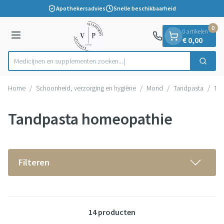
Dia 1 van 1
Ga naar de inhoud
Apothekersadvies
Snelle beschikbaarheid
0
0 artikelen
Menu
€ 0,00
Medicijnen en supplementen zoeken...
Zoek
Product, merk, categorie...
Home
/
Schoonheid, verzorging en hygiëne
/
Mond
/
Tandpasta
/
Tan
Tandpasta homeopathie
Filteren
14
producten