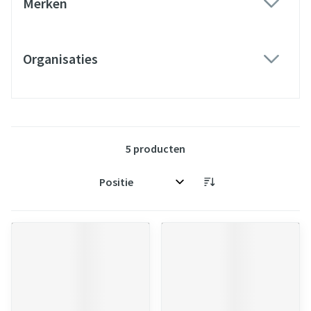
Merken
filter
Organisaties
filter
5
producten
Sorteer op: