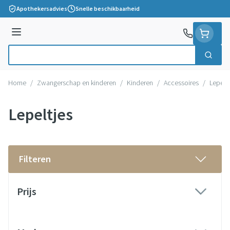
Ga naar de inhoud
Apothekersadvies
Snelle beschikbaarheid
Menu
Zoek
Product, merk, categorie...
Home
/
Zwangerschap en kinderen
/
Kinderen
/
Accessoires
/
Lepeltj
Lepeltjes
Filteren
Doorgaan naar productlijst
Prijs
filter