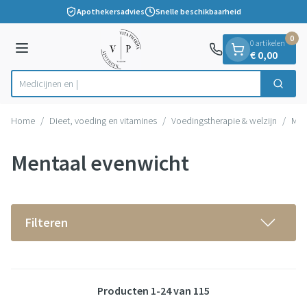
Dia 1 van 1
Ga naar de inhoud
Apothekersadvies
Snelle beschikbaarheid
0
0 artikelen
Menu
€ 0,00
Zoek
Product, merk, categorie...
Home
/
Dieet, voeding en vitamines
/
Voedingstherapie & welzijn
/
Men
Mentaal evenwicht
Filteren
Producten
1
-
24
van
115