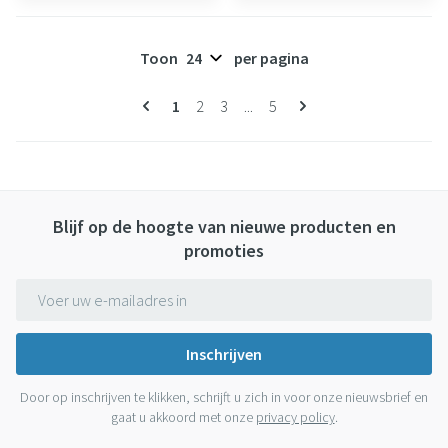
Toon
per pagina
Pagina's
U lees momenteel pagina
Pagina
Pagina
Pagina
1
2
3
...
5
Blijf op de hoogte van nieuwe producten en
promoties
E-mail adres
Inschrijven
Door op inschrijven te klikken, schrijft u zich in voor onze nieuwsbrief en
gaat u akkoord met onze
privacy policy
.