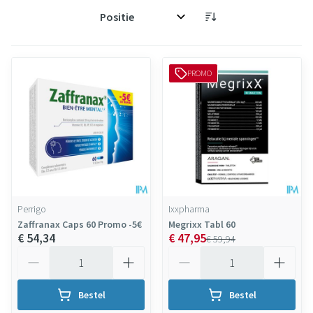
Sorteer op:
PROMO
Perrigo
Ixxpharma
Zaffranax Caps 60 Promo -5€
Megrixx Tabl 60
€ 54,34
€ 47,95
€ 59,94
Aantal
Aantal
Bestel
Bestel