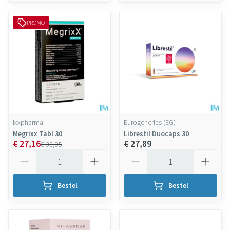
PROMO
Ixxpharma
Eurogenerics (EG)
Megrixx Tabl 30
Librestil Duocaps 30
€ 27,16
€ 27,89
€ 33,95
Aantal
Aantal
Bestel
Bestel