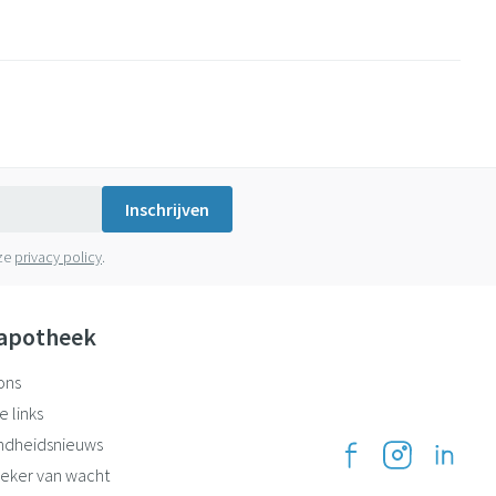
Inschrijven
nze
privacy policy
.
apotheek
ons
e links
ndheidsnieuws
eker van wacht