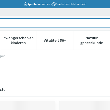
Apothekersadvies
Snelle beschikbaarheid
Zwangerschap en
Natuur
Vitaliteit 50+
 verzorging en hygiëne categorie
nu voor Dieet, voeding en vitamines categorie
Toon submenu voor Zwangerschap en kinderen cate
Toon submenu voor Vitaliteit 5
Toon subm
kinderen
geneeskunde
pen
cten