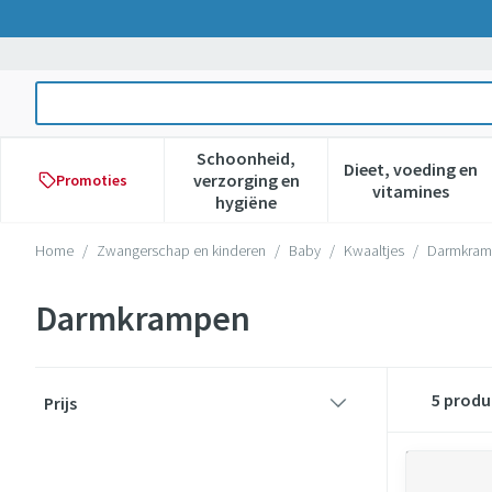
Ga naar de inhoud
Product, merk, categorie...
Schoonheid,
Dieet, voeding en
verzorging en
Promoties
Toon submenu voor Schoonheid,
Toon subme
vitamines
hygiëne
Home
/
Zwangerschap en kinderen
/
Baby
/
Kwaaltjes
/
Darmkram
Darmkrampen
Doorgaan naar productlijst
5
produ
Prijs
filter