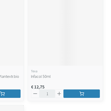
Teva
lantextr.bio
Infacol 50ml
€ 12,75
Aantal