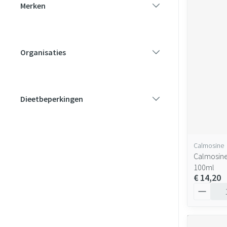
Merken
filter
Organisaties
filter
Dieetbeperkingen
filter
Calmosine
Calmosine
100ml
€ 14,20
Aantal