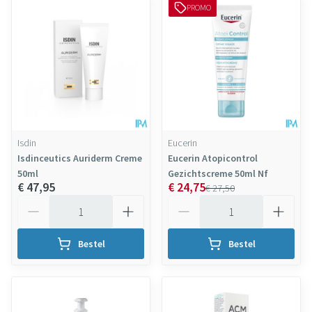
PROMO
Isdin
Eucerin
Isdinceutics Auriderm Creme
Eucerin Atopicontrol
50ml
Gezichtscreme 50ml Nf
€ 47,95
€ 24,75
€ 27,50
Aantal
Aantal
Bestel
Bestel