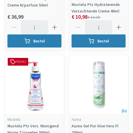
Mustela Pts Hydraterende
Creme N/parfum 50ml
Verzachtende Creme 40ml
€ 36,99
€ 10,98
€ 12,20
Aantal
Aantal
Bestel
Bestel
PROMO
Mustela
Aurea
Mustela Pts Verz. Reinigend
Aurea Gel Pur Aloe Vera Fl
Water Z/spoelen 300ml
200ml