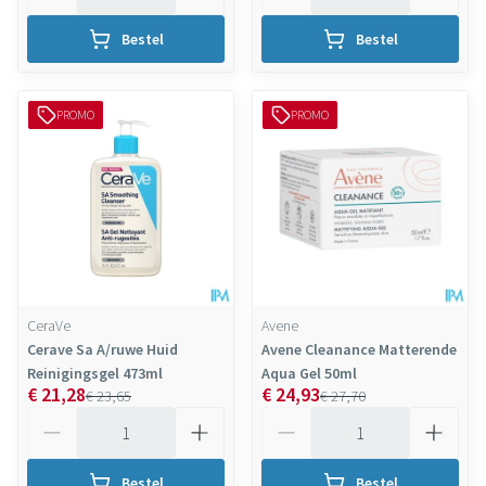
Bestel
Bestel
PROMO
PROMO
CeraVe
Avene
Cerave Sa A/ruwe Huid
Avene Cleanance Matterende
Reinigingsgel 473ml
Aqua Gel 50ml
€ 21,28
€ 24,93
€ 23,65
€ 27,70
Aantal
Aantal
Bestel
Bestel