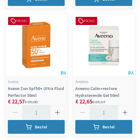
PROMO
PROMO
Avene
Aveeno
Avene Zon Spf50+ Ultra Fluid
Aveeno Calm+restore
Perfector 50ml
Hydraterende Gel 50ml
€ 22,57
€ 22,65
€ 25,08
€ 25,17
Aantal
Aantal
Bestel
Bestel