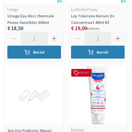
Uriage
La Roche Posay
Uriage Eau Micc.thermale
Lrp Toleriane Kerium Ds
Peaux Sensibles 500ml
Concentraat 40ml Nf
€ 18,50
€ 19,00
€ 21,11
Aantal
Aantal
Bestel
Bestel
PROMO
Mustela
Yun Ato Probiotic Repair