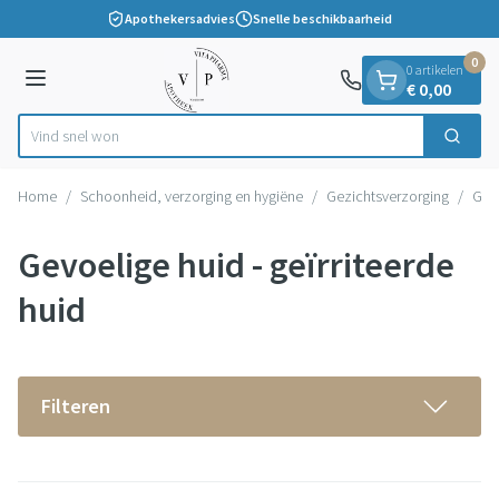
Dia 1 van 1
Ga naar de inhoud
Apothekersadvies
Snelle beschikbaarheid
0
0 artikelen
Menu
€ 0,00
Vind snel wondverzorgi
Zoek
Product, merk, categorie...
Home
/
Schoonheid, verzorging en hygiëne
/
Gezichtsverzorging
/
Gevo
Gevoelige huid - geïrriteerde
huid
Filteren