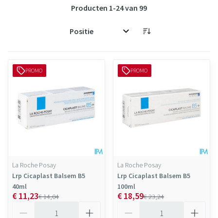
Producten
1
-
24
van
99
Sorteer op:
PROMO
PROMO
La Roche Posay
La Roche Posay
Lrp Cicaplast Balsem B5
Lrp Cicaplast Balsem B5
40ml
100ml
€ 11,23
€ 18,59
€ 14,04
€ 23,24
Aantal
Aantal