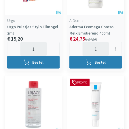
Urgo
A-Derma
Urgo Puistjes Stylo Filmogel
Aderma Exomega Control
2ml
Melk Emolierend 400ml
€ 15,20
€ 24,75
€ 27,50
Aantal
Aantal
Bestel
Bestel
PROMO