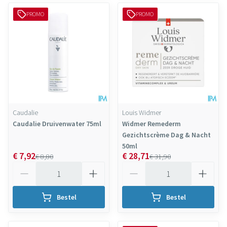
PROMO
PROMO
Caudalie
Louis Widmer
Caudalie Druivenwater 75ml
Widmer Remederm
Gezichtscrème Dag & Nacht
50ml
€ 7,92
€ 28,71
€ 8,80
€ 31,90
Aantal
Aantal
Bestel
Bestel