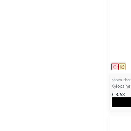
Geneesmi
Op v
Aspen Pha
Xylocaine
€ 3,58