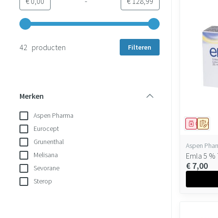
-
Minimumwaarde
Maximale waarde
€ 0,00
€ 128,99
Gebruik de pijltjestoetsen links en rechts om de minimale en 
42 producten
Filteren
Merken
filter
Aspen Pharma
Geneesmi
Op v
Eurocept
Grunenthal
Aspen Pha
Melisana
Emla 5 % 
€ 7,00
Sevorane
Sterop