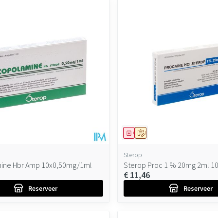
ddel
oorschrift
Geneesmiddel
Op voorschrift
Sterop
ine Hbr Amp 10x0,50mg/1ml
Sterop Proc 1 % 20mg 2ml 1
€ 11,46
Reserveer
Reserveer