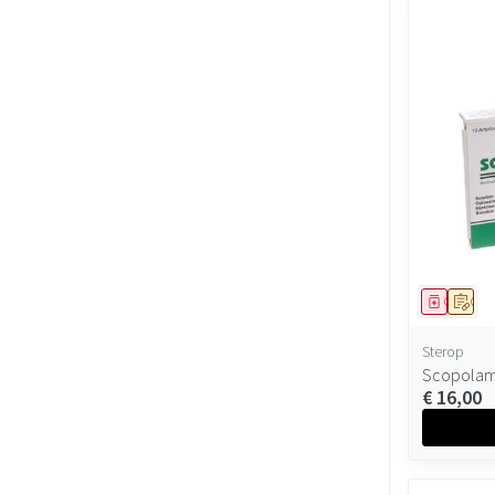
Geneesmi
Op v
Sterop
Scopolam
€ 16,00