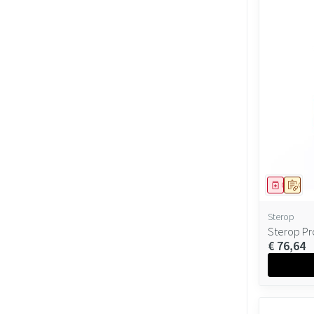
Geneesmi
Op v
Sterop
Sterop Pr
€ 76,64