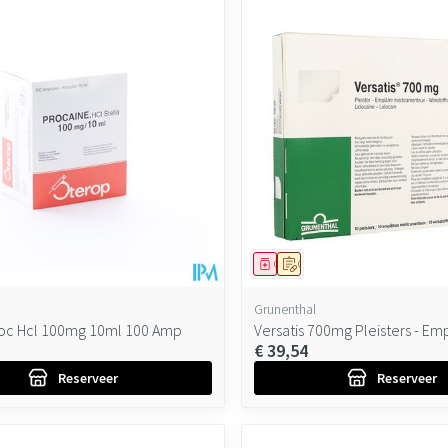
ddel
oorschrift
Geneesmiddel
Op voorschrift
Grunenthal
oc Hcl 100mg 10ml 100 Amp
Versatis 700mg Pleisters - Em
€ 39,54
Reserveer
Reserveer