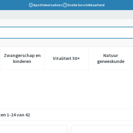
Apothekersadvies
Snelle beschikbaarheid
Zwangerschap en
Natuur
Vitaliteit 50+
 verzorging en hygiëne categorie
nu voor Dieet, voeding en vitamines categorie
Toon submenu voor Zwangerschap en kinderen cate
Toon submenu voor Vitaliteit 5
Toon subm
kinderen
geneeskunde
ten
1
-
24
van
42