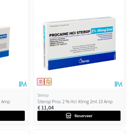
Geneesmiddel
Op voorschrift
Sterop
0 Amp
Sterop Proc 2 % Hcl 40mg 2ml 10 Amp
€ 11,04
Reserveer