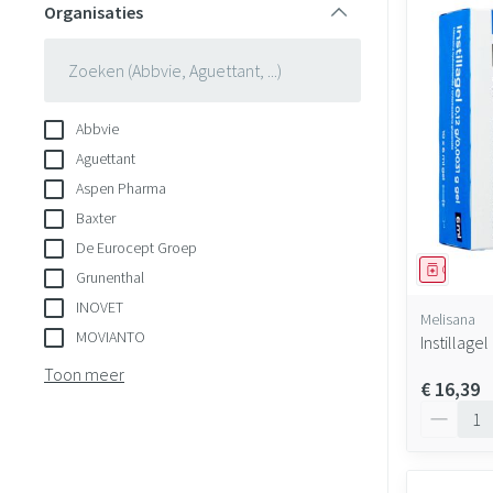
Organisaties
filter
Abbvie
Aguettant
Aspen Pharma
Baxter
De Eurocept Groep
Geneesmi
Grunenthal
INOVET
Melisana
MOVIANTO
Instillage
Toon meer
€ 16,39
Aantal