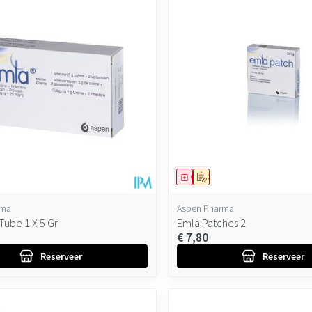
maximale prijswaarden aan te passen.
ddel
oorschrift
Geneesmiddel
Op voorschrift
rma
Aspen Pharma
Tube 1 X 5 Gr
Emla Patches 2
€ 7,80
Reserveer
Reserveer