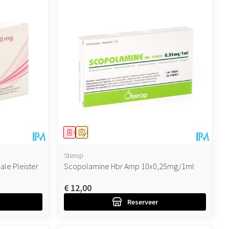
Geneesmiddel
Op voorschrift
Sterop
le Pleister
Scopolamine Hbr Amp 10x0,25mg/1ml
€ 12,00
Reserveer