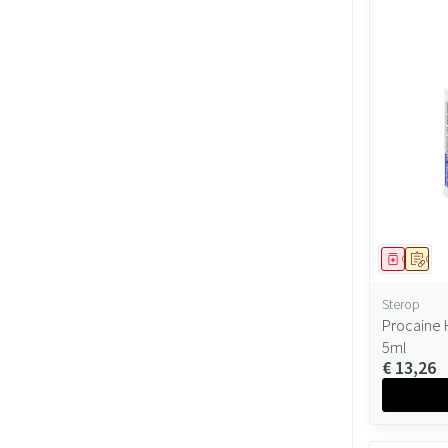
Geneesmi
Op v
Sterop
Procaine 
5ml
€ 13,26