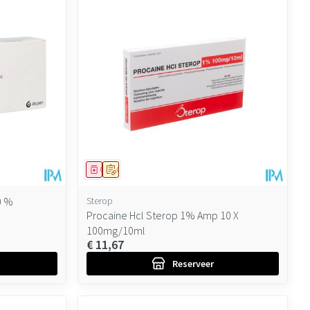
Geneesmiddel
Op voorschrift
0 %
Sterop
Procaine Hcl Sterop 1% Amp 10 X
100mg/10ml
€ 11,67
Reserveer