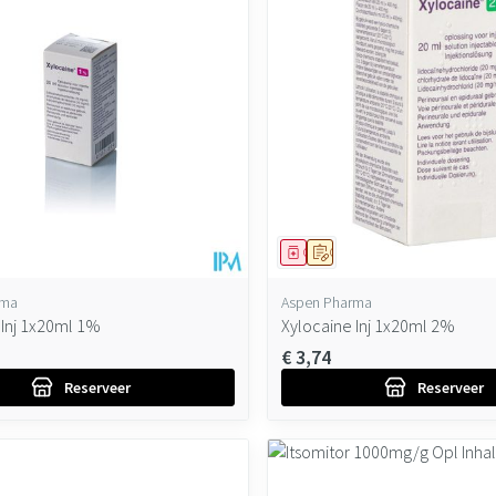
ddel
oorschrift
Geneesmiddel
Op voorschrift
rma
Aspen Pharma
 Inj 1x20ml 1%
Xylocaine Inj 1x20ml 2%
€ 3,74
Reserveer
Reserveer