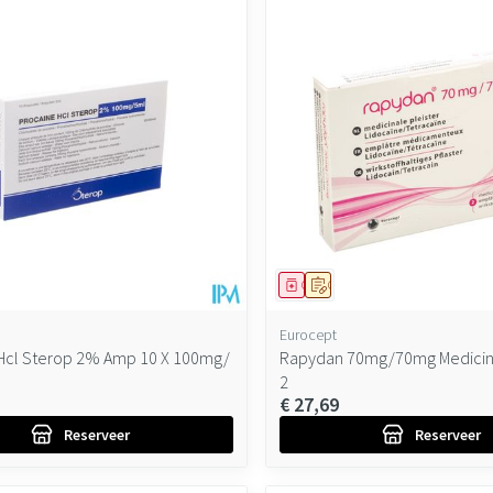
ddel
oorschrift
Geneesmiddel
Op voorschrift
Eurocept
Hcl Sterop 2% Amp 10 X 100mg/
Rapydan 70mg/70mg Medicina
2
€ 27,69
Reserveer
Reserveer