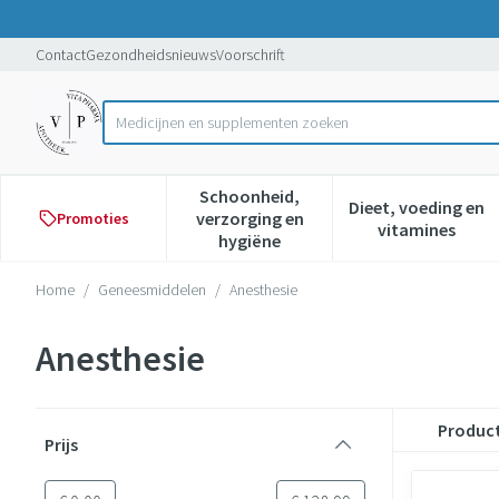
Ga naar de inhoud
Dia 1 van 1
Contact
Gezondheidsnieuws
Voorschrift
Product, merk, categorie...
Schoonheid,
Dieet, voeding en
verzorging en
Promoties
Toon submenu voor Schoonheid,
Toon subme
vitamines
hygiëne
Home
/
Geneesmiddelen
/
Anesthesie
Anesthesie
Doorgaan naar productlijst
Produc
Prijs
filter