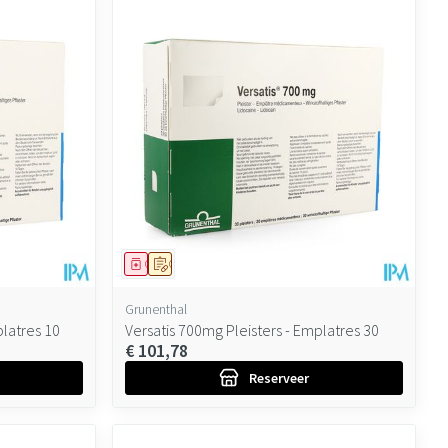
Geneesmiddel
Op voorschrift
Grunenthal
platres 10
Versatis 700mg Pleisters - Emplatres 30
€ 101,78
Reserveer