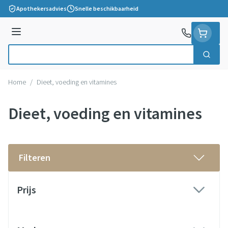
Ga naar de inhoud
Apothekersadvies
Snelle beschikbaarheid
Menu
Zoek
Product, merk, categorie...
Home
/
Dieet, voeding en vitamines
Dieet, voeding en vitamines
Filteren
Doorgaan naar productlijst
Prijs
filter