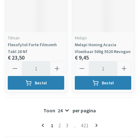
Tilman
Melapi
Flexofytol Forte Filmomh
Melapi Honing Acacia
Tabl 28 Nf
Vloeibaar 500g 5520 Revogan
€ 23,50
€ 9,45
Aantal
Aantal
Bestel
Bestel
Toon
per pagina
Pagina's
U lees momenteel pagina
Pagina
Pagina
Pagina
1
2
3
...
421