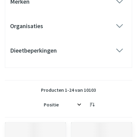
Merken
filter
Organisaties
filter
Dieetbeperkingen
filter
Producten
1
-
24
van
10103
Sorteer op: