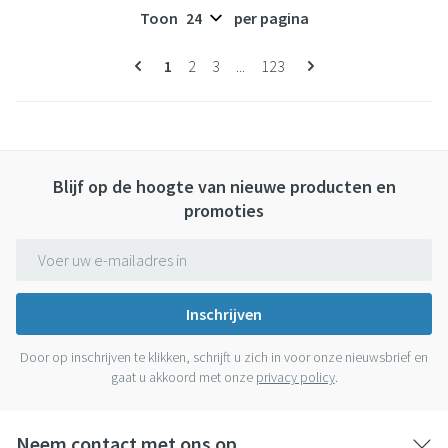
Toon
per pagina
Pagina's
U lees momenteel pagina
Pagina
Pagina
Pagina
1
2
3
...
123
Blijf op de hoogte van nieuwe producten en
promoties
E-mail adres
Inschrijven
Door op inschrijven te klikken, schrijft u zich in voor onze nieuwsbrief en
gaat u akkoord met onze
privacy policy
.
Neem contact met ons op