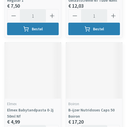
Regular 1
Gelaatscreme Nf Tube 40ml
€ 7,50
€ 12,03
Aantal
Aantal
Bestel
Bestel
Elmex
Boiron
Elmex Babytandpasta 0-2j
B-ijzer Nutridoses Caps 50
50ml Nf
Boiron
€ 4,99
€ 17,20