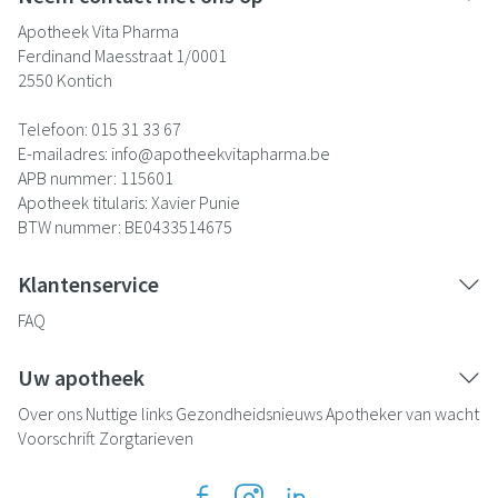
Apotheek Vita Pharma
Ferdinand Maesstraat 1/0001
2550
Kontich
Telefoon:
015 31 33 67
E-mailadres:
info@
apotheekvitapharma.be
APB nummer:
115601
Apotheek titularis:
Xavier Punie
BTW nummer:
BE0433514675
Klantenservice
FAQ
Uw apotheek
Over ons
Nuttige links
Gezondheidsnieuws
Apotheker van wacht
Voorschrift
Zorgtarieven