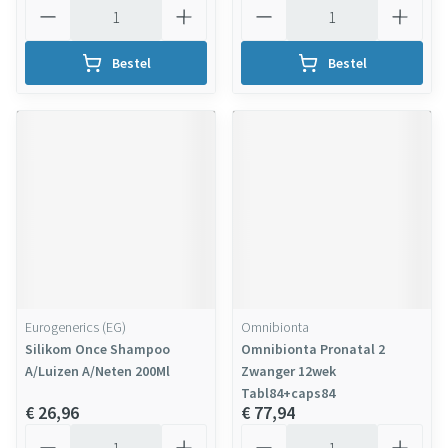
Aantal
Aantal
Bestel
Bestel
Eurogenerics (EG)
Omnibionta
Silikom Once Shampoo
Omnibionta Pronatal 2
A/Luizen A/Neten 200Ml
Zwanger 12wek
Tabl84+caps84
€ 26,96
€ 77,94
Aantal
Aantal