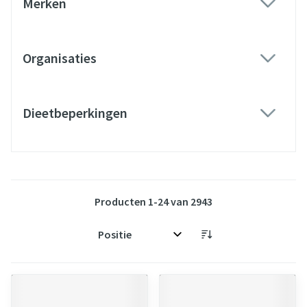
Merken
filter
Organisaties
filter
Dieetbeperkingen
filter
Producten
1
-
24
van
2943
Sorteer op: