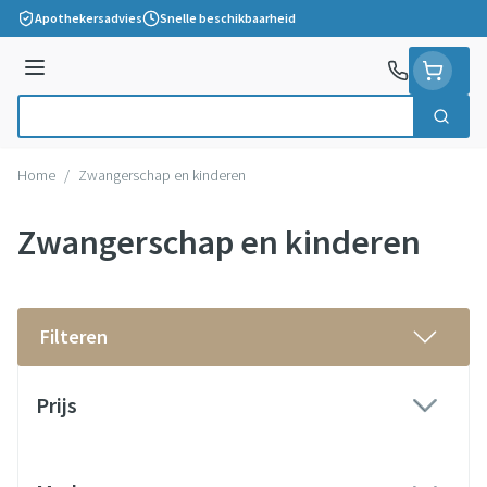
Ga naar de inhoud
Apothekersadvies
Snelle beschikbaarheid
Menu
Zoek
Product, merk, categorie...
Home
/
Zwangerschap en kinderen
Zwangerschap en kinderen
Filteren
Doorgaan naar productlijst
Prijs
filter