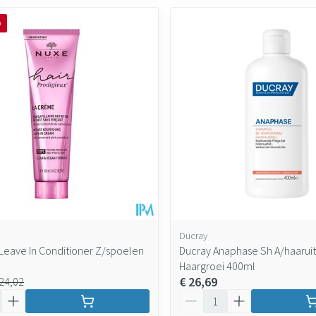
O
Ducray
 Leave In Conditioner Z/spoelen
Ducray Anaphase Sh A/haaruit
Haargroei 400ml
€ 26,69
 24,02
Aantal