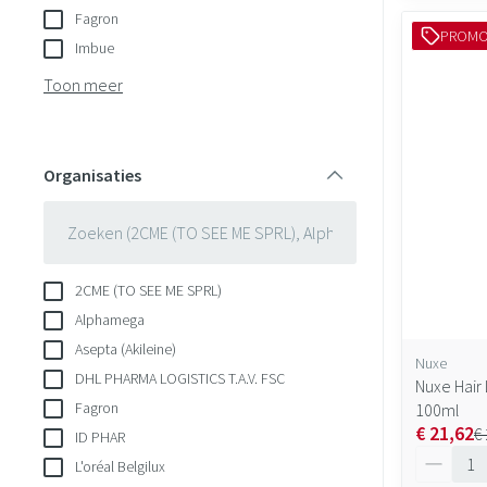
Fagron
PROM
Imbue
Toon meer
Organisaties
filter
2CME (TO SEE ME SPRL)
Alphamega
Asepta (Akileine)
Nuxe
DHL PHARMA LOGISTICS T.A.V. FSC
Nuxe Hair
Fagron
100ml
€ 21,62
€
ID PHAR
Aantal
L'oréal Belgilux