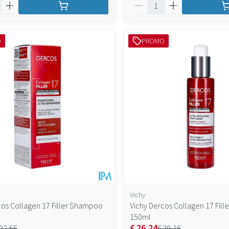
Aantal
O
PROMO
Vichy
cos Collagen 17 Filler Shampoo
Vichy Dercos Collagen 17 Fille
150ml
€ 26,24
 22,66
€ 29,16