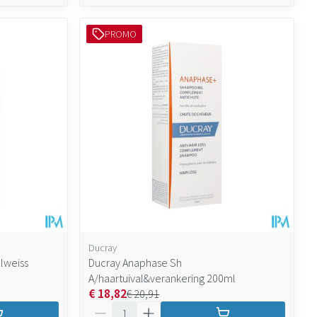
PROMO
Ducray
elweiss
Ducray Anaphase Sh
A/haartuival&verankering 200ml
€ 18,82
€ 20,91
Aantal