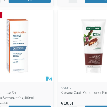
O
Klorane
aphase Sh
Klorane Capil. Conditioner Ki
val&verankering 400ml
€ 18,51
 26,50