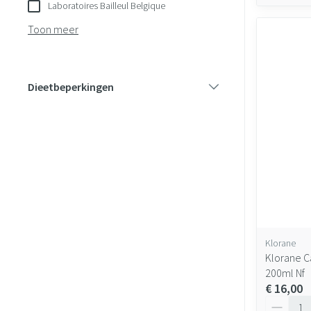
Laboratoires Bailleul Belgique
Toon meer
Dieetbeperkingen
filter
Klorane
Klorane C
200ml Nf
€ 16,00
Aantal