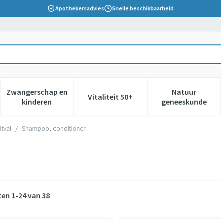
Apothekersadvies
Snelle beschikbaarheid
Zwangerschap en
Natuur
Vitaliteit 50+
 verzorging en hygiëne categorie
nu voor Dieet, voeding en vitamines categorie
Toon submenu voor Zwangerschap en kinderen cate
Toon submenu voor Vitaliteit 5
Toon subm
kinderen
geneeskunde
itval
/
Shampoo, conditioner
ten
1
-
24
van
38