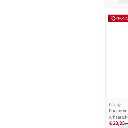
PROM
Ducray
Ducray An
A/haartui
€ 23,85
€