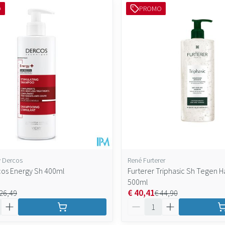
O
PROMO
maximale prijswaarden aan te passen.
y Dercos
René Furterer
cos Energy Sh 400ml
Furterer Triphasic Sh Tegen H
500ml
€ 40,41
 26,49
€ 44,90
Aantal