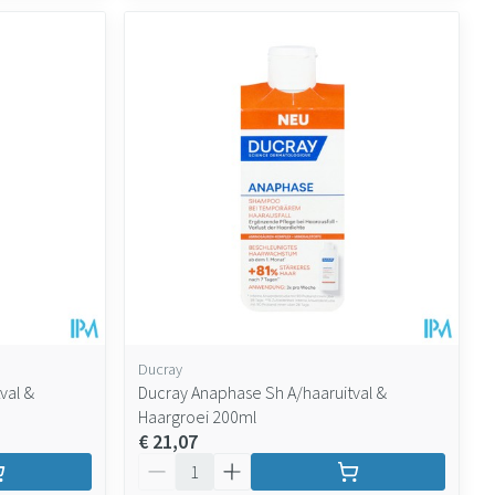
Ducray
val &
Ducray Anaphase Sh A/haaruitval &
Haargroei 200ml
€ 21,07
Aantal