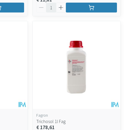
Aantal
Fagron
Trichosol 1l Fag
€ 178,61