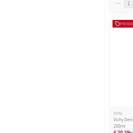
Aantal
PROM
Vichy
Vichy Der
200ml
€ 20,39
€