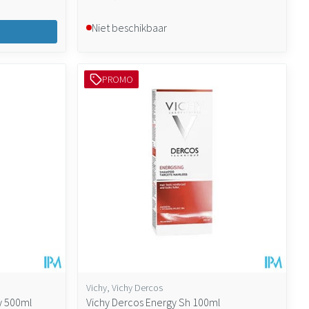
Niet beschikbaar
PROMO
Vichy, Vichy Dercos
y 500ml
Vichy Dercos Energy Sh 100ml