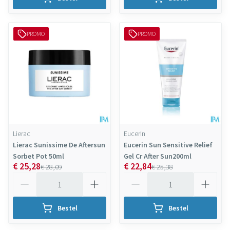
PROMO
PROMO
Lierac
Eucerin
Lierac Sunissime De Aftersun
Eucerin Sun Sensitive Relief
Sorbet Pot 50ml
Gel Cr After Sun200ml
€ 25,28
€ 22,84
€ 28,09
€ 25,38
Aantal
Aantal
Bestel
Bestel