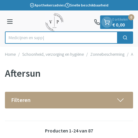
Dia 1 van 1
Ga naar de inhoud
Apothekersadvies
Snelle beschikbaarheid
0
0 artikelen
Menu
€ 0,00
Zoek
Product, merk, categorie...
Home
/
Schoonheid, verzorging en hygiëne
/
Zonnebescherming
/
Afte
Aftersun
Filteren
Producten
1
-
24
van
87