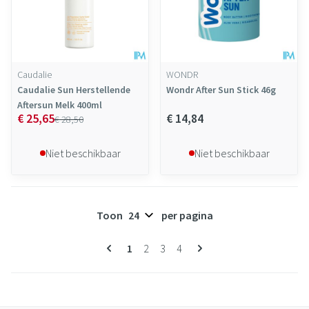
Caudalie
WONDR
Caudalie Sun Herstellende
Wondr After Sun Stick 46g
Aftersun Melk 400ml
€ 25,65
€ 14,84
€ 28,50
Niet beschikbaar
Niet beschikbaar
Toon
per pagina
Pagina's
U lees momenteel pagina
Pagina
Pagina
Pagina
1
2
3
4