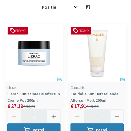
Sorteer op:
PROMO
PROMO
Lierac
Caudalie
Lierac Sunissime De Aftersun
Caudalie Sun Herstellende
Creme Pot 200ml
Aftersun Melk 200ml
€ 27,19
€ 17,91
€ 30,21
€ 19,90
Aantal
Aantal
Bestel
Bestel