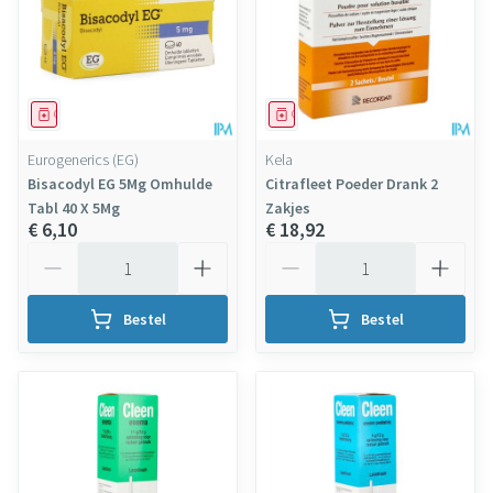
Geneesmiddel
Geneesmiddel
Eurogenerics (EG)
Kela
Bisacodyl EG 5Mg Omhulde
Citrafleet Poeder Drank 2
Tabl 40 X 5Mg
Zakjes
€ 6,10
€ 18,92
Aantal
Aantal
Bestel
Bestel