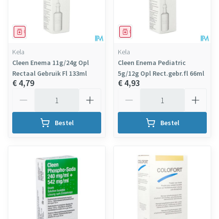
Geneesmiddel
Geneesmiddel
Kela
Kela
Cleen Enema 11g/24g Opl
Cleen Enema Pediatric
Rectaal Gebruik Fl 133ml
5g/12g Opl Rect.gebr.fl 66ml
€ 4,79
€ 4,93
Aantal
Aantal
Bestel
Bestel