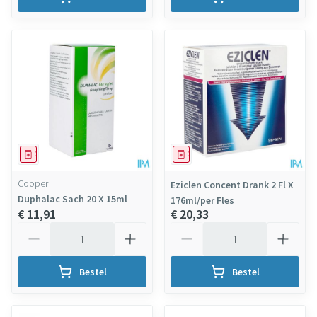
Geneesmiddel
Geneesmiddel
Cooper
Eziclen Concent Drank 2 Fl X
Duphalac Sach 20 X 15ml
176ml/per Fles
€ 11,91
€ 20,33
Aantal
Aantal
Bestel
Bestel