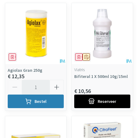
Geneesmiddel
Geneesmiddel
Op voorschrift
Viatris
Agiolax Gran 250g
€ 12,35
Bifiteral 1 X 500ml 10g/15ml
Aantal
€ 10,56
Bestel
Reserveer