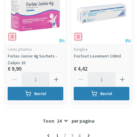
Geneesmiddel
Geneesmiddel
ceres pharma
Norgine
Forlax Junior 4g Sachets -
Fosfaat Lavement 130ml
Zakjes 20
€ 9,90
€ 4,42
Aantal
Aantal
Bestel
Bestel
Toon
per pagina
Pagina's
U lees momenteel pagina
Pagina
Pagina
Pagina
1
2
3
4