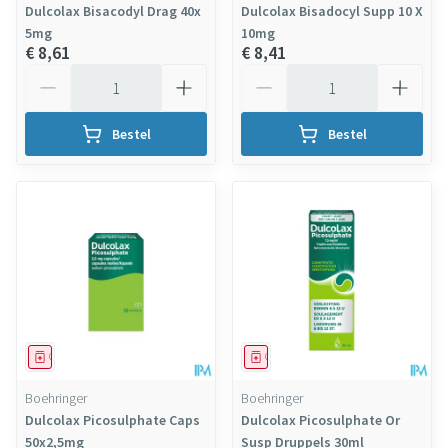
Dulcolax Bisacodyl Drag 40x
Dulcolax Bisadocyl Supp 10 X
5mg
10mg
€ 8,61
€ 8,41
Aantal
Aantal
Bestel
Bestel
Geneesmiddel
Geneesmiddel
Boehringer
Boehringer
Dulcolax Picosulphate Caps
Dulcolax Picosulphate Or
50x2,5mg
Susp Druppels 30ml