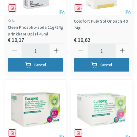
Geneesmiddel
Geneesmiddel
Kela
Colofort Pulv Sol Or Sach 4 X
Cleen Phospho-soda 11g/24g
74g
Drinkbare Opl Fl 45ml
€ 10,17
€ 16,62
Aantal
Aantal
Bestel
Bestel
Geneesmiddel
Geneesmiddel