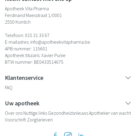
Apotheek Vita Pharma
Ferdinand Maesstraat 1/0001
2550
Kontich
Telefoon:
015 31 33 67
E-mailadres:
info@
apotheekvitapharma.be
APB nummer:
115601
Apotheek titularis:
Xavier Punie
BTW nummer:
BE0433514675
Klantenservice
FAQ
Uw apotheek
Over ons
Nuttige links
Gezondheidsnieuws
Apotheker van wacht
Voorschrift
Zorgtarieven