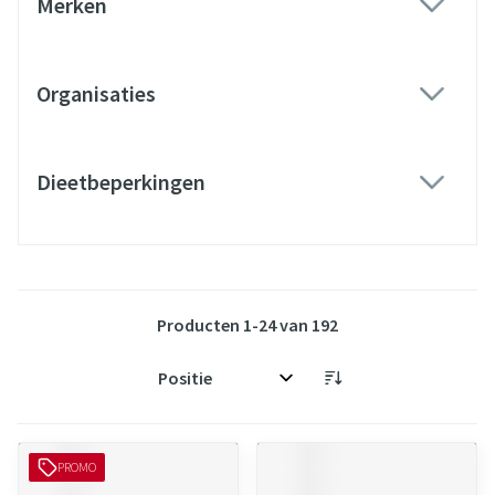
Merken
filter
Organisaties
filter
Dieetbeperkingen
filter
Producten
1
-
24
van
192
Sorteer op:
PROMO