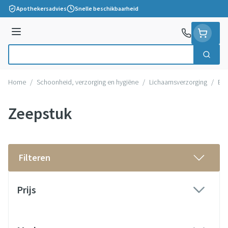
Ga naar de inhoud
Apothekersadvies
Snelle beschikbaarheid
Menu
Zoek
Product, merk, categorie...
Home
/
Schoonheid, verzorging en hygiëne
/
Lichaamsverzorging
/
Ba
Zeepstuk
Filteren
Doorgaan naar productlijst
Prijs
filter