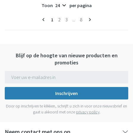
Toon
per pagina
Pagina's
U lees momenteel pagina
Pagina
Pagina
Pagina
1
2
3
...
8
Blijf op de hoogte van nieuwe producten en
promoties
E-mail adres
Inschrijven
Door op inschrijven te klikken, schrijft u zich in voor onze nieuwsbrief en
gaat u akkoord met onze
privacy policy
.
Neem contact met ons op