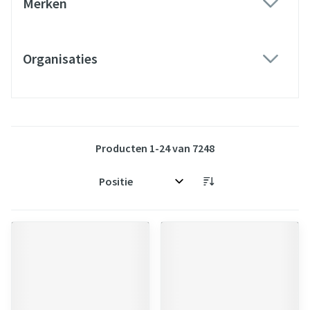
Merken
filter
Organisaties
filter
Producten
1
-
24
van
7248
Sorteer op: