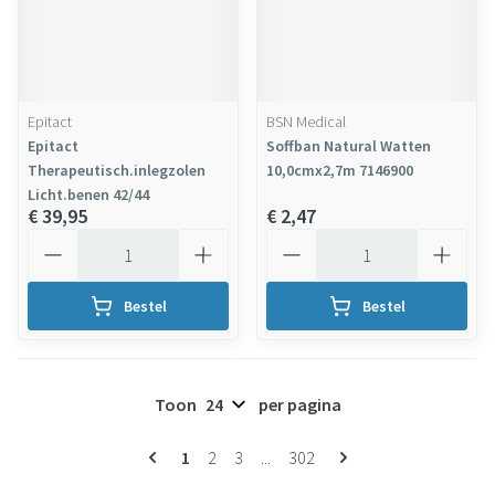
Epitact
BSN Medical
Epitact
Soffban Natural Watten
Therapeutisch.inlegzolen
10,0cmx2,7m 7146900
Licht.benen 42/44
€ 39,95
€ 2,47
Aantal
Aantal
Bestel
Bestel
Toon
per pagina
Pagina's
U lees momenteel pagina
Pagina
Pagina
Pagina
1
2
3
...
302