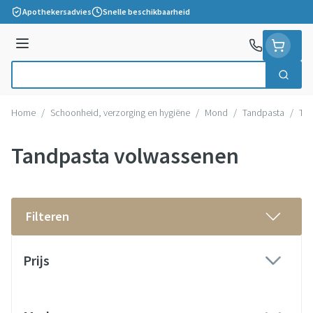
Ga naar de inhoud
Apothekersadvies
Snelle beschikbaarheid
Menu
Zoek
Product, merk, categorie...
Home
/
Schoonheid, verzorging en hygiëne
/
Mond
/
Tandpasta
/
Tan
Tandpasta volwassenen
Filteren
Doorgaan naar productlijst
Prijs
filter