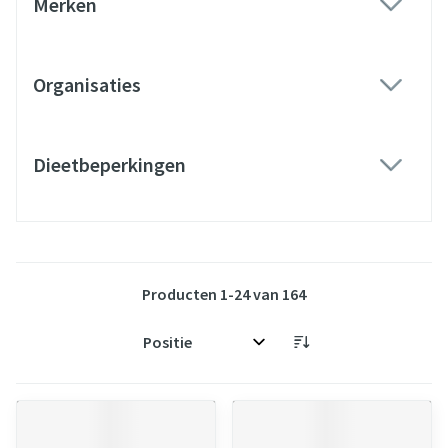
Merken
filter
Organisaties
filter
Dieetbeperkingen
filter
Producten
1
-
24
van
164
Sorteer op: