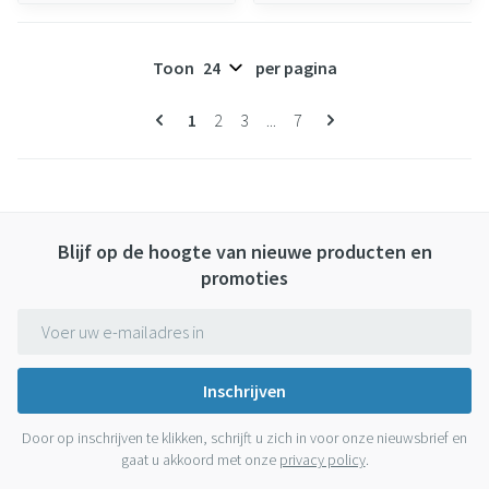
Toon
per pagina
Pagina's
U lees momenteel pagina
Pagina
Pagina
Pagina
1
2
3
...
7
Blijf op de hoogte van nieuwe producten en
promoties
E-mail adres
Inschrijven
Door op inschrijven te klikken, schrijft u zich in voor onze nieuwsbrief en
gaat u akkoord met onze
privacy policy
.