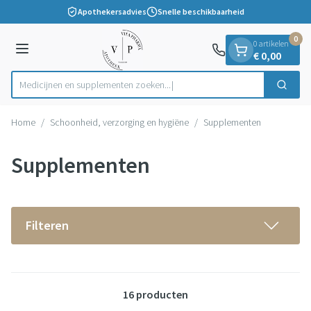
Dia 1 van 1
Ga naar de inhoud
Apothekersadvies
Snelle beschikbaarheid
0
0 artikelen
Menu
€ 0,00
Medicijnen en supplementen zoeke
Zoek
Product, merk, categorie...
Home
/
Schoonheid, verzorging en hygiëne
/
Supplementen
Supplementen
Filteren
16
producten