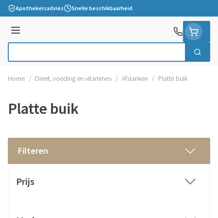
Ga naar de inhoud
Apothekersadvies
Snelle beschikbaarheid
Menu
Zoek
Product, merk, categorie...
Home
/
Dieet, voeding en vitamines
/
Afslanken
/
Platte buik
Platte buik
Filteren
Doorgaan naar productlijst
Prijs
filter