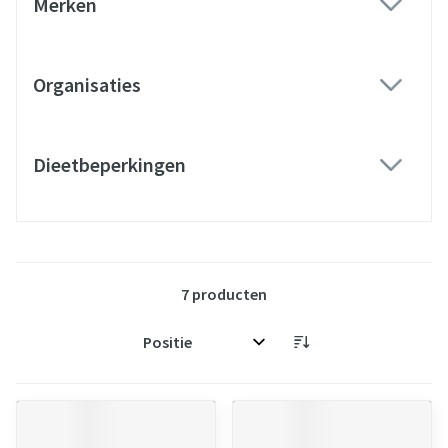
Merken
filter
Organisaties
filter
Dieetbeperkingen
filter
7
producten
Sorteer op: