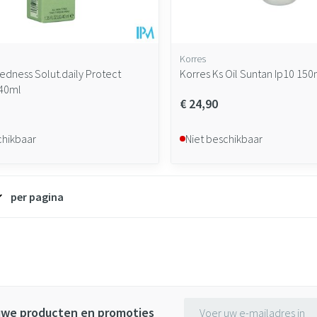
Korres
edness Solut.daily Protect
Korres Ks Oil Suntan Ip10 150
 40ml
€ 24,90
chikbaar
Niet beschikbaar
per pagina
E-mail adres
euwe producten en promoties