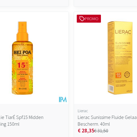
PROMO
Lierac
lie TiarÉ Spf15 Midden
Lierac Sunissime Fluide Gelaa
ing 150ml
Bescherm. 40ml
€ 28,35
€ 31,50