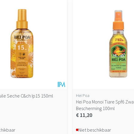
maximale prijswaarden aan te passen.
uile Seche C&ch Ip15 150ml
Hei Poa
Hei Poa Monoi Tiare Spf6 Zw
Bescherming 100ml
€ 11,20
chikbaar
Niet beschikbaar