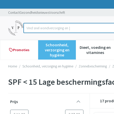
Ga naar de inhoud
Dia 1 van 1
Contact
Gezondheidsnieuws
Voorschrift
Product, merk, categorie...
Schoonheid,
Dieet, voeding en
verzorging en
Promoties
Toon submenu voor Schoonheid,
Toon subme
vitamines
hygiëne
Home
/
Schoonheid, verzorging en hygiëne
/
Zonnebescherming
/
SPF < 15 Lage beschermingsfa
Doorgaan naar productlijst
17
prod
Prijs
filter