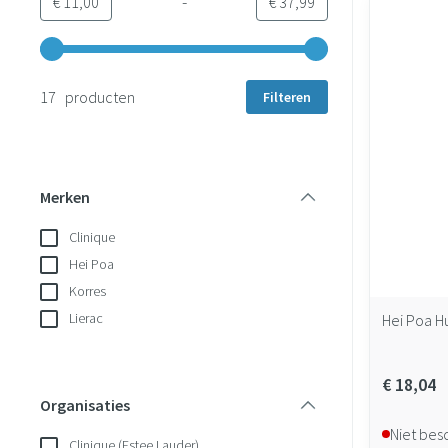
-
Minimumwaarde
Maximale waarde
€ 11,00
€ 37,99
Gebruik de pijltjestoetsen links en rechts om de minimale en 
17 producten
Filteren
Merken
filter
Clinique
Hei Poa
Korres
Lierac
Hei Poa H
€ 18,04
Organisaties
filter
Niet bes
Clinique (Estee Lauder)