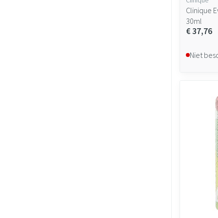
Clinique 
30ml
€ 37,76
Niet bes