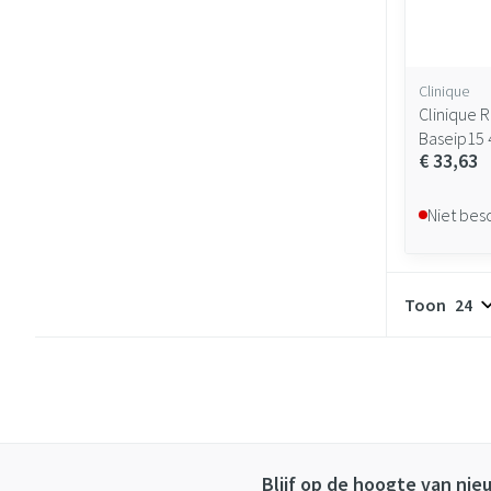
Clinique
Clinique R
Baseip15
€ 33,63
Niet bes
Toon
Blijf op de hoogte van ni