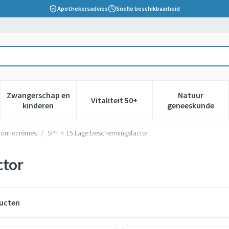
Apothekersadvies
Snelle beschikbaarheid
Zwangerschap en
Natuur
Vitaliteit 50+
 verzorging en hygiëne categorie
nu voor Dieet, voeding en vitamines categorie
Toon submenu voor Zwangerschap en kinderen cate
Toon submenu voor Vitaliteit 5
Toon subm
kinderen
geneeskunde
Zonnecrèmes
/
SPF < 15 Lage beschermingsfactor
ctor
ucten