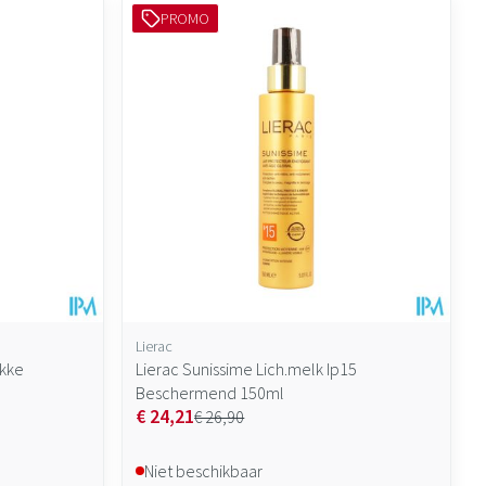
PROMO
Lierac
akke
Lierac Sunissime Lich.melk Ip15
Beschermend 150ml
€ 24,21
€ 26,90
Niet beschikbaar