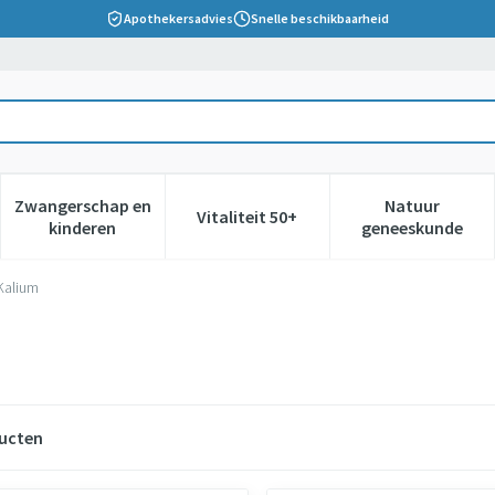
Apothekersadvies
Snelle beschikbaarheid
Zwangerschap en
Natuur
Vitaliteit 50+
 verzorging en hygiëne categorie
nu voor Dieet, voeding en vitamines categorie
Toon submenu voor Zwangerschap en kinderen cate
Toon submenu voor Vitaliteit 5
Toon subm
kinderen
geneeskunde
Kalium
ucten