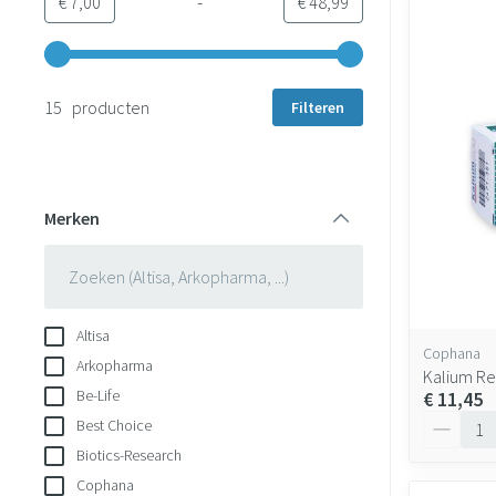
-
Minimumwaarde
Maximale waarde
€ 7,00
€ 48,99
Gebruik de pijltjestoetsen links en rechts om de minimale en 
15 producten
Filteren
Merken
filter
Altisa
Cophana
Arkopharma
Kalium R
Be-Life
€ 11,45
Aantal
Best Choice
Biotics-Research
Cophana