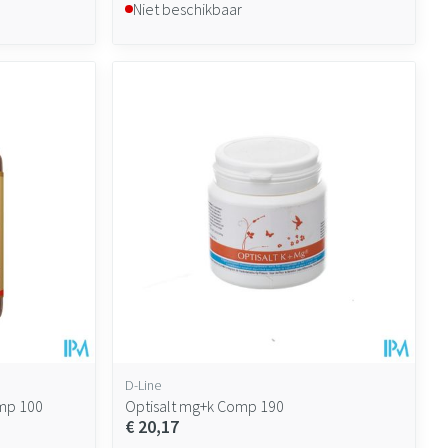
Niet beschikbaar
D-Line
omp 100
Optisalt mg+k Comp 190
€ 20,17