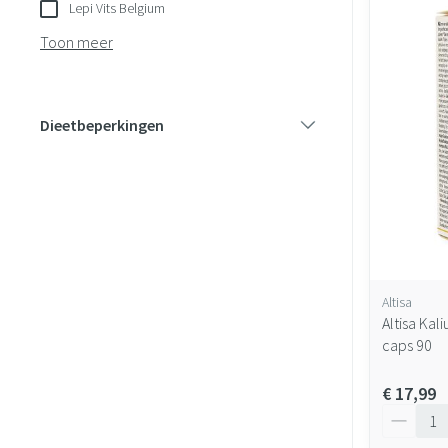
Lepi Vits Belgium
Toon meer
Dieetbeperkingen
filter
Altisa
Altisa Kal
caps 90
€ 17,99
Aantal