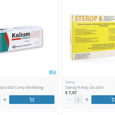
maximale prijswaarden aan te passen.
Sterop
etard 600 Comp 40x600mg
Sterop K Amp 10x10ml
€ 7,07
Aantal