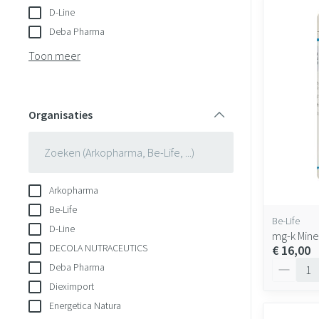
D-Line
Deba Pharma
Toon meer
Organisaties
filter
Arkopharma
Be-Life
Be-Life
D-Line
mg-k Miner
DECOLA NUTRACEUTICS
€ 16,00
Aantal
Deba Pharma
Dieximport
Energetica Natura