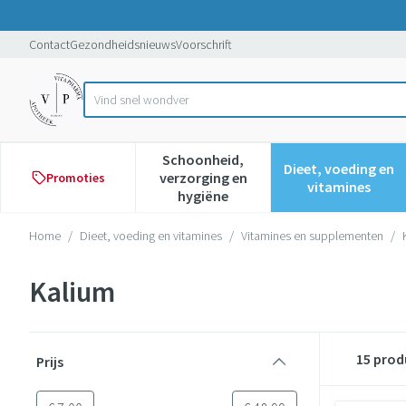
Ga naar de inhoud
Dia 1 van 1
Contact
Gezondheidsnieuws
Voorschrift
Product, merk, categorie...
Schoonheid,
Dieet, voeding en
verzorging en
Promoties
Toon submenu voor Schoonheid,
Toon subme
vitamines
hygiëne
Home
/
Dieet, voeding en vitamines
/
Vitamines en supplementen
/
Kalium
Doorgaan naar productlijst
15
prod
Prijs
filter