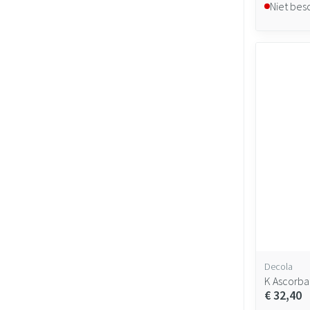
Niet bes
Decola
K Ascorb
€ 32,40