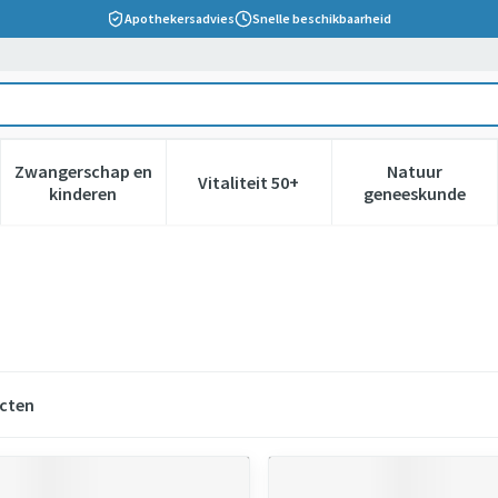
Apothekersadvies
Snelle beschikbaarheid
Zwangerschap en
Natuur
Vitaliteit 50+
 verzorging en hygiëne categorie
nu voor Dieet, voeding en vitamines categorie
Toon submenu voor Zwangerschap en kinderen cate
Toon submenu voor Vitaliteit 5
Toon subm
kinderen
geneeskunde
cten