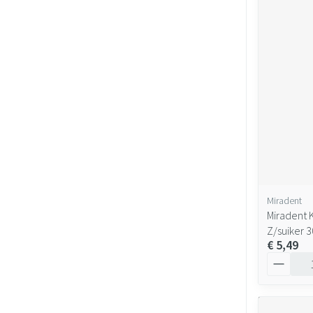
Miradent
Miradent 
Z/suiker 3
€ 5,49
Aantal