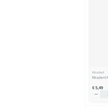
Miradent
Miradent K
€ 5,49
Aantal