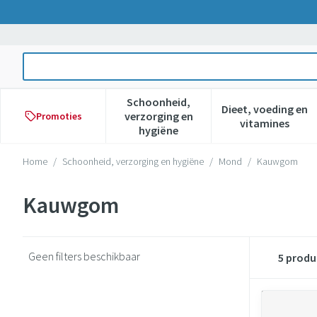
Ga naar de inhoud
Product, merk, categorie...
Schoonheid,
Dieet, voeding en
verzorging en
Promoties
Toon submenu voor Schoonheid,
Toon subme
vitamines
hygiëne
Home
/
Schoonheid, verzorging en hygiëne
/
Mond
/
Kauwgom
Kauwgom
Geen filters beschikbaar
5
produ