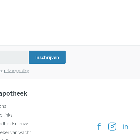
Inschrijven
nze
privacy policy
.
apotheek
ons
e links
ndheidsnieuws
eker van wacht