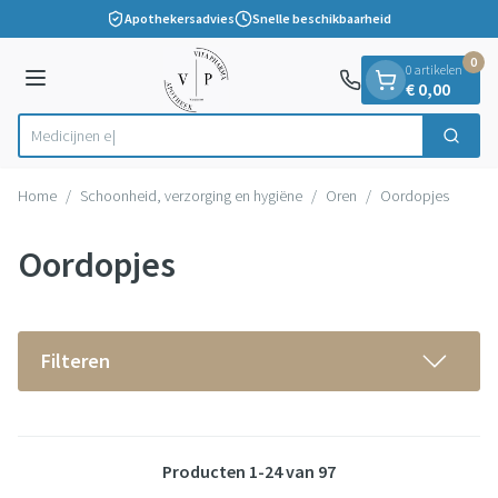
Dia 1 van 1
Ga naar de inhoud
Apothekersadvies
Snelle beschikbaarheid
0
0 artikelen
Menu
€ 0,00
Zoek
Product, merk, categorie...
Home
/
Schoonheid, verzorging en hygiëne
/
Oren
/
Oordopjes
Oordopjes
Filteren
Producten
1
-
24
van
97