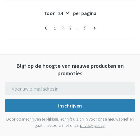
Toon
per pagina
Pagina's
U lees momenteel pagina
Pagina
Pagina
Pagina
1
2
3
...
5
Blijf op de hoogte van nieuwe producten en
promoties
E-mail adres
Inschrijven
Door op inschrijven te klikken, schrijft u zich in voor onze nieuwsbrief en
gaat u akkoord met onze
privacy policy
.