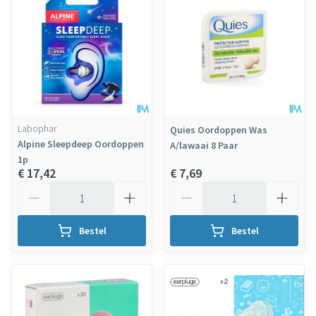
Labophar
Quies Oordoppen Was
Alpine Sleepdeep Oordoppen
A/lawaai 8 Paar
1p
€ 17,42
€ 7,69
Aantal
Aantal
Bestel
Bestel