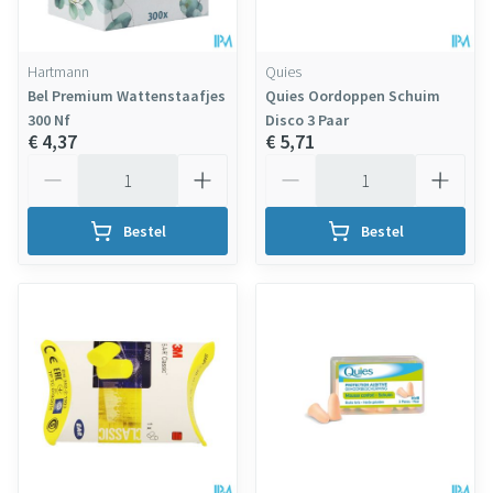
Hartmann
Quies
Bel Premium Wattenstaafjes
Quies Oordoppen Schuim
300 Nf
Disco 3 Paar
€ 4,37
€ 5,71
Aantal
Aantal
Bestel
Bestel