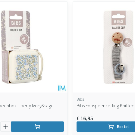
Bibs
peenbox Liberty Ivory&sage
Bibs Fopspeenketting Knitted
€ 16,95
Bestel