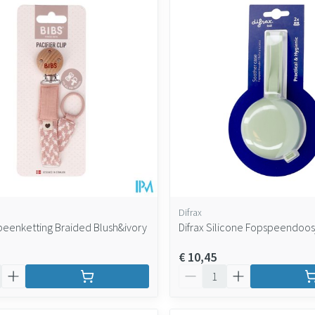
Difrax
peenketting Braided Blush&ivory
Difrax Silicone Fopspeendoosj
€ 10,45
Aantal