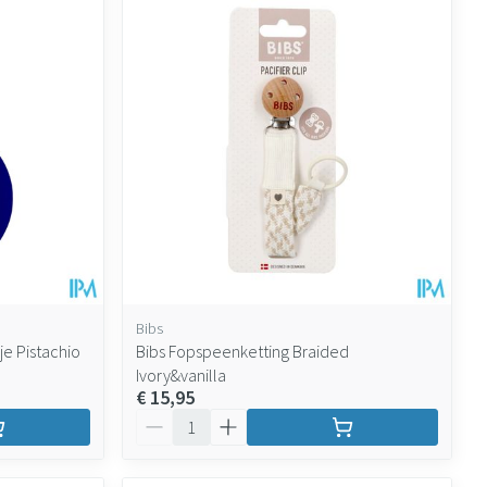
Bibs
e Pistachio
Bibs Fopspeenketting Braided
Ivory&vanilla
€ 15,95
Aantal