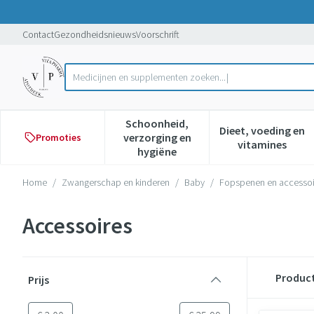
Ga naar de inhoud
Dia 1 van 1
Contact
Gezondheidsnieuws
Voorschrift
Med
Product, merk, categorie...
Schoonheid,
Dieet, voeding en
verzorging en
Promoties
Toon submenu voor Schoonheid,
Toon subme
vitamines
hygiëne
Home
/
Zwangerschap en kinderen
/
Baby
/
Fopspenen en accessoi
Accessoires
Doorgaan naar productlijst
Produc
Prijs
filter