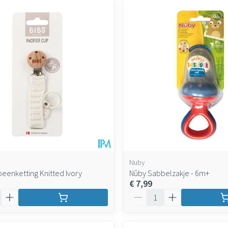
maximale prijswaarden aan te passen.
Nuby
peenketting Knitted Ivory
Nûby Sabbelzakje - 6m+
€ 7,99
Aantal