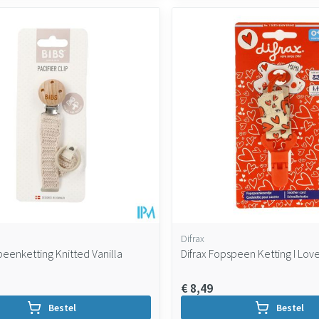
Difrax
peenketting Knitted Vanilla
Difrax Fopspeen Ketting I Lov
€ 8,49
Bestel
Bestel