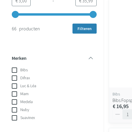
-
Minimumwaarde
Maximale waarde
€ 3,00
€ 35,99
Gebruik de pijltjestoetsen links en rechts om de minimale en 
66 producten
Filteren
Merken
filter
Bibs
Difrax
Luc & Léa
Mam
Bibs
Bibs Fops
Medela
€ 16,95
Nuby
Aantal
Suavinex