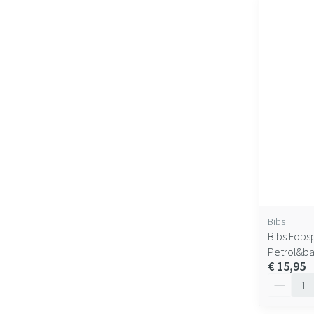
Bibs
Bibs Fops
Petrol&ba
€ 15,95
Aantal