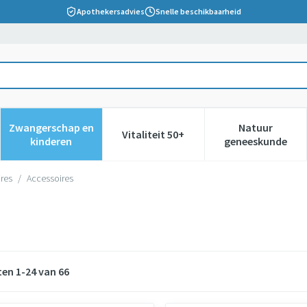
Apothekersadvies
Snelle beschikbaarheid
Zwangerschap en
Natuur
Vitaliteit 50+
 verzorging en hygiëne categorie
nu voor Dieet, voeding en vitamines categorie
Toon submenu voor Zwangerschap en kinderen cate
Toon submenu voor Vitaliteit 5
Toon subm
kinderen
geneeskunde
res
/
Accessoires
ten
1
-
24
van
66