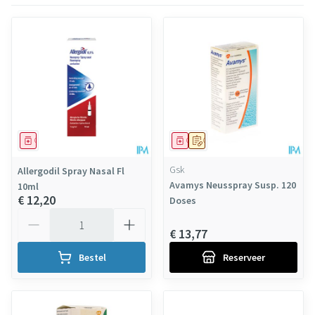
Geneesmiddel
Geneesmiddel
Op voorschrift
Gsk
Allergodil Spray Nasal Fl
Avamys Neusspray Susp. 120
10ml
€ 12,20
Doses
Aantal
€ 13,77
Bestel
Reserveer