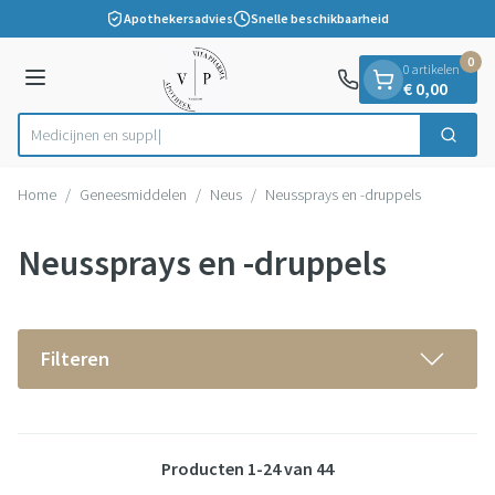
Dia 1 van 1
Ga naar de inhoud
Apothekersadvies
Snelle beschikbaarheid
0
0 artikelen
Menu
€ 0,00
Zoek
Product, merk, categorie...
Home
/
Geneesmiddelen
/
Neus
/
Neussprays en -druppels
Neussprays en -druppels
Filteren
Producten
1
-
24
van
44