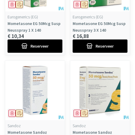
Geneesmiddel
Op voorschrift
Geneesmiddel
Op voorschrift
Eurogenerics (EG)
Eurogenerics (EG)
Mometasone EG 50Mcg Susp
Mometasone EG 50Mcg Susp
Neusspray 1 X 140
Neusspray 3 X 140
€ 10,34
€ 16,88
Reserveer
Reserveer
Geneesmiddel
Op voorschrift
Geneesmiddel
Op voorschrift
Sandoz
Sandoz
Mometasone Sandoz
Mometasone Sandoz