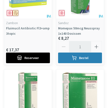
Geneesmiddel
Op voorschrift
Geneesmiddel
Zambon
Sandoz
Fluimucil Antibiotic Fl3+amp
Momepax 50mcg Neusspray
3topic
1x140 Dosissen
€ 8,27
Aantal
€ 17,37
Reserveer
Bestel