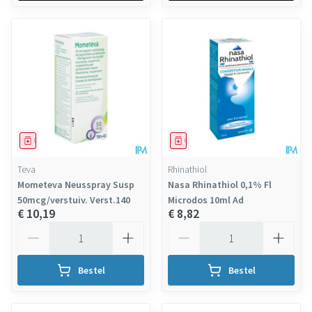
Geneesmiddel
Geneesmiddel
Teva
Rhinathiol
Mometeva Neusspray Susp
Nasa Rhinathiol 0,1% Fl
50mcg/verstuiv. Verst.140
Microdos 10ml Ad
€ 10,19
€ 8,82
Aantal
Aantal
Bestel
Bestel