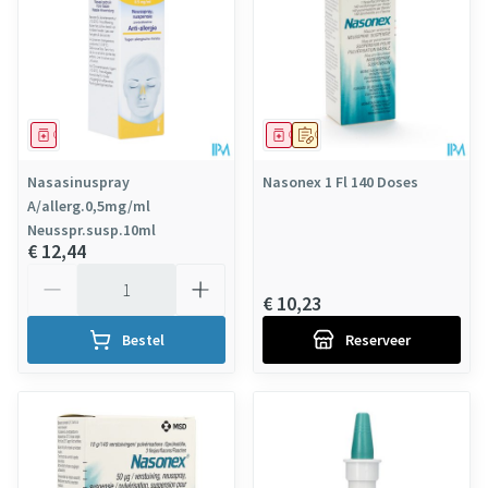
Geneesmiddel
Geneesmiddel
Op voorschrift
Nasasinuspray
Nasonex 1 Fl 140 Doses
A/allerg.0,5mg/ml
Neusspr.susp.10ml
€ 12,44
Aantal
€ 10,23
Bestel
Reserveer