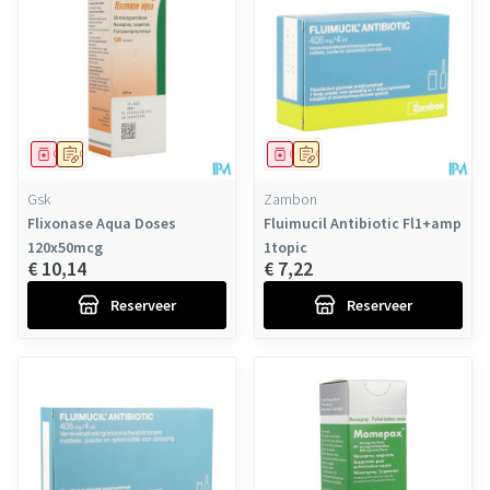
Geneesmiddel
Op voorschrift
Geneesmiddel
Op voorschrift
Gsk
Zambon
Flixonase Aqua Doses
Fluimucil Antibiotic Fl1+amp
120x50mcg
1topic
€ 10,14
€ 7,22
Reserveer
Reserveer