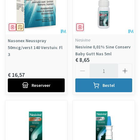
Geneesmiddel
Op voorschrift
Geneesmiddel
Nesivine
Nasonex Neusspray
Nesivine 0,01% Sine Conserv
50mcg/verst 140 Verstuiv. Fl
Baby Gutt Nas 5ml
3
€ 8,65
Aantal
€ 16,57
Reserveer
Bestel