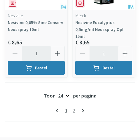
Geneesmiddel
Geneesmiddel
Nesivine
Merck
Nesivine 0,05% Sine Conserv
Nesivine Eucalyptus
Neusspray 10ml
0,5mg/ml Neusspray Opl
15ml
€ 8,65
€ 8,65
Aantal
Aantal
Bestel
Bestel
Toon
per pagina
Pagina's
U lees momenteel pagina
Pagina
1
2