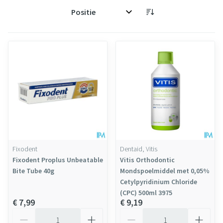
Sorteer op:
Fixodent
Dentaid, Vitis
Fixodent Proplus Unbeatable
Vitis Orthodontic
Bite Tube 40g
Mondspoelmiddel met 0,05%
Cetylpyridinium Chloride
(CPC) 500ml 3975
€ 7,99
€ 9,19
Aantal
Aantal