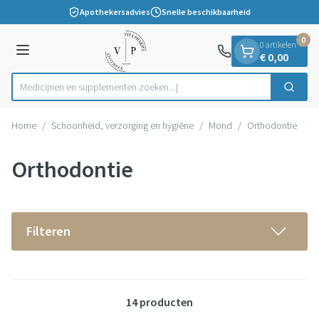
Dia 1 van 1
Ga naar de inhoud
Apothekersadvies
Snelle beschikbaarheid
0
0 artikelen
Menu
€ 0,00
Medicijnen en supplementen zoeken...
Zoek
Product, merk, categorie...
Home
/
Schoonheid, verzorging en hygiëne
/
Mond
/
Orthodontie
Orthodontie
Filteren
14
producten