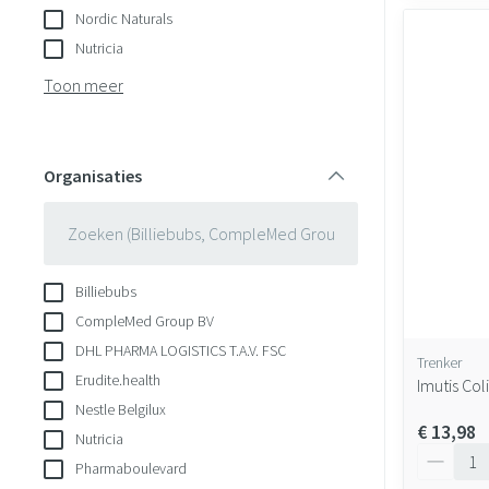
Nordic Naturals
Nutricia
Toon meer
Organisaties
filter
Billiebubs
CompleMed Group BV
DHL PHARMA LOGISTICS T.A.V. FSC
Trenker
Erudite.health
Imutis Col
Nestle Belgilux
€ 13,98
Nutricia
Aantal
Pharmaboulevard