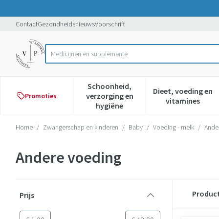
Ga naar de inhoud
Dia 1 van 1
Contact
Gezondheidsnieuws
Voorschrift
Vi
Product, merk, categorie...
Schoonheid,
Dieet, voeding en
verzorging en
Promoties
Toon submenu voor Schoonheid,
Toon subme
vitamines
hygiëne
Home
/
Zwangerschap en kinderen
/
Baby
/
Voeding - melk
/
Ande
Andere voeding
Doorgaan naar productlijst
Produc
Prijs
filter