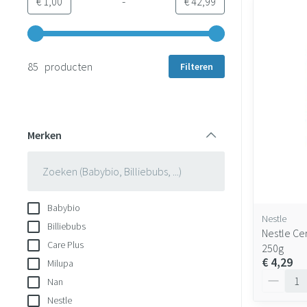
-
Minimumwaarde
Maximale waarde
€ 1,00
€ 42,99
Gebruik de pijltjestoetsen links en rechts om de minimale en 
85 producten
Filteren
Merken
filter
Babybio
Nestle
Billiebubs
Nestle Ce
Care Plus
250g
€ 4,29
Milupa
Aantal
Nan
Nestle