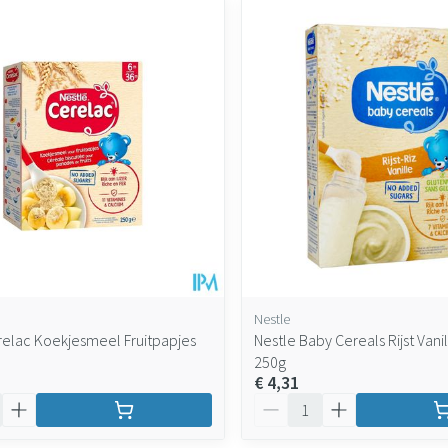
maximale prijswaarden aan te passen.
Nestle
relac Koekjesmeel Fruitpapjes
Nestle Baby Cereals Rijst Vanil
250g
€ 4,31
Aantal