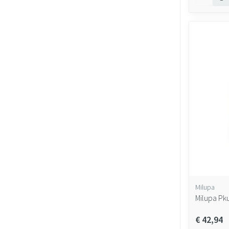
Milupa
Milupa Pku
€ 42,94