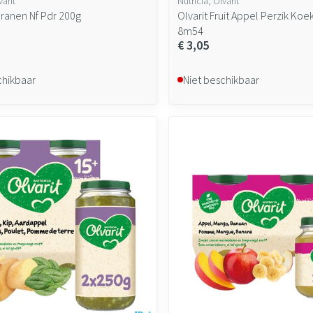
varit
Nutricia, Olvarit
Granen Nf Pdr 200g
Olvarit Fruit Appel Perzik Koe
8m54
€ 3,05
chikbaar
Niet beschikbaar