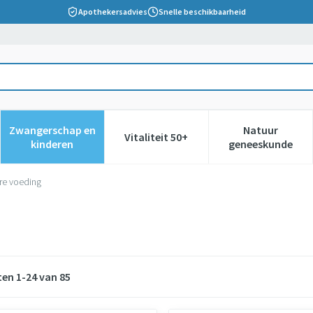
Apothekersadvies
Snelle beschikbaarheid
Zwangerschap en
Natuur
Vitaliteit 50+
 verzorging en hygiëne categorie
nu voor Dieet, voeding en vitamines categorie
Toon submenu voor Zwangerschap en kinderen cate
Toon submenu voor Vitaliteit 5
Toon subm
kinderen
geneeskunde
re voeding
ten
1
-
24
van
85