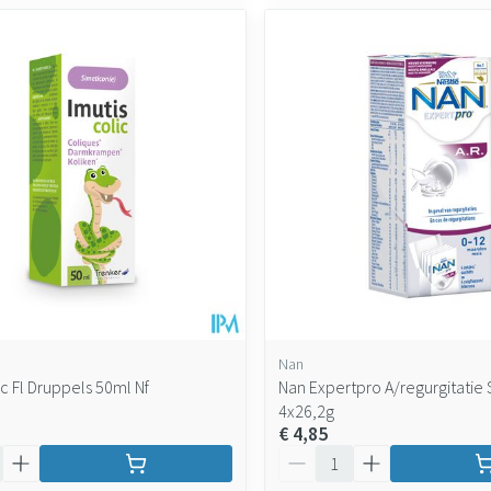
Nan
ic Fl Druppels 50ml Nf
Nan Expertpro A/regurgitatie 
4x26,2g
€ 4,85
Aantal