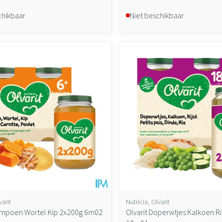
chikbaar
Niet beschikbaar
varit
Nutricia, Olvarit
ompoen Wortel Kip 2x200g 6m02
Olvarit Doperwtjes Kalkoen R