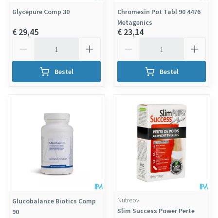
Glycepure Comp 30
Chromesin Pot Tabl 90 4476
Metagenics
€ 29,45
€ 23,14
Aantal
Aantal
Bestel
Bestel
Nutreov
Glucobalance Biotics Comp
Slim Success Power Perte
90