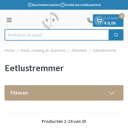
Dia 1 van 1
Ga naar de inhoud
Apothekersadvies
Snelle beschikbaarheid
0
0 artikelen
Menu
€ 0,00
Zoek
Product, merk, categorie...
Home
/
Dieet, voeding en vitamines
/
Afslanken
/
Eetlustremmer
Eetlustremmer
Filteren
Producten
1
-
24
van
35