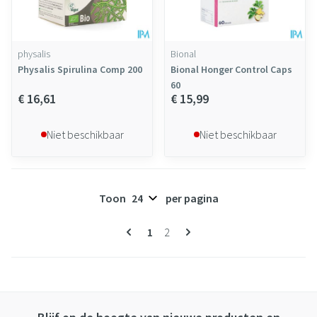
physalis
Bional
Physalis Spirulina Comp 200
Bional Honger Control Caps
60
€ 16,61
€ 15,99
Niet beschikbaar
Niet beschikbaar
Toon
per pagina
Pagina's
U lees momenteel pagina
Pagina
1
2