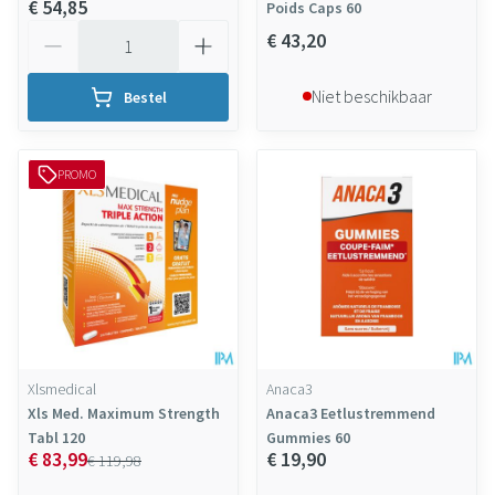
€ 54,85
Poids Caps 60
Aantal
€ 43,20
Niet beschikbaar
Bestel
PROMO
Xlsmedical
Anaca3
Xls Med. Maximum Strength
Anaca3 Eetlustremmend
Tabl 120
Gummies 60
€ 83,99
€ 19,90
€ 119,98