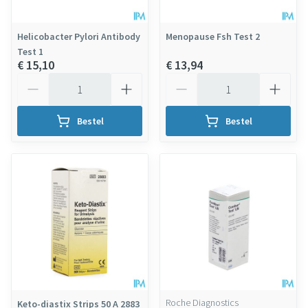
Helicobacter Pylori Antibody
Menopause Fsh Test 2
Test 1
€ 15,10
€ 13,94
Aantal
Aantal
Bestel
Bestel
Roche Diagnostics
Keto-diastix Strips 50 A 2883