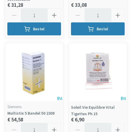
€ 31,28
€ 33,08
Aantal
Aantal
Bestel
Bestel
Siemens
Soleil Vie Equilibre Vital
Multistix 5 Bandel 50 2308
Tigettes Ph 15
€ 54,58
€ 6,90
Aantal
Aantal