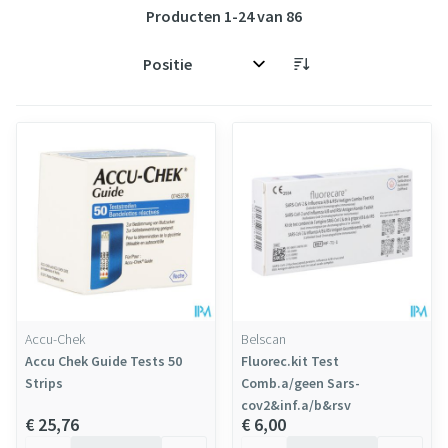
Producten
1
-
24
van
86
Sorteer op:
Accu-Chek
Belscan
Accu Chek Guide Tests 50
Fluorec.kit Test
Strips
Comb.a/geen Sars-
cov2&inf.a/b&rsv
€ 25,76
€ 6,00
Aantal
Aantal