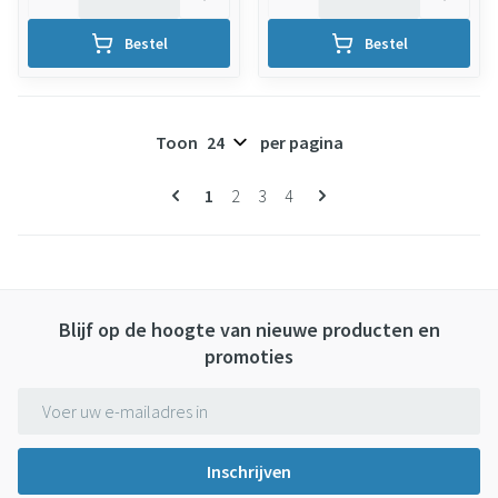
Bestel
Bestel
Toon
per pagina
Pagina's
U lees momenteel pagina
Pagina
Pagina
Pagina
1
2
3
4
Blijf op de hoogte van nieuwe producten en
promoties
E-mail adres
Inschrijven