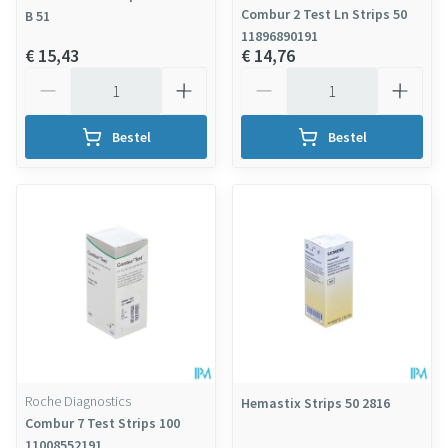
Combur 2 Test Ln Strips 50
B 51
11896890191
€ 15,43
€ 14,76
Aantal
Aantal
Bestel
Bestel
Roche Diagnostics
Hemastix Strips 50 2816
Combur 7 Test Strips 100
11008552191