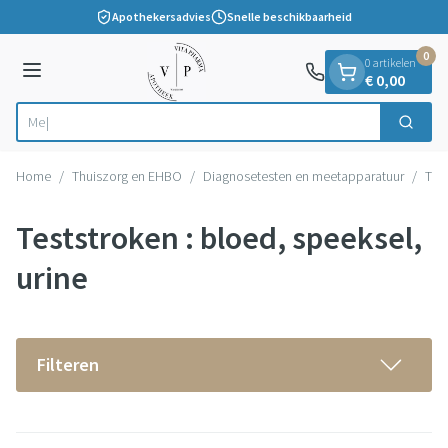
Dia 1 van 1
Ga naar de inhoud
Apothekersadvies
Snelle beschikbaarheid
0
0 artikelen
Menu
€ 0,00
Vi
Zoek
Product, merk, categorie...
Home
/
Thuiszorg en EHBO
/
Diagnosetesten en meetapparatuur
/
Test
Teststroken : bloed, speeksel,
urine
Filteren