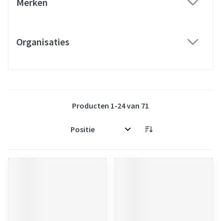
Merken
filter
Organisaties
filter
Producten
1
-
24
van
71
Sorteer op: