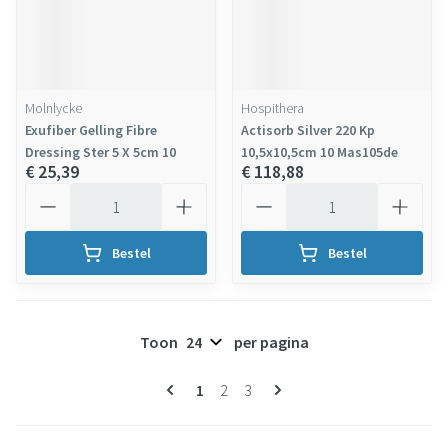
Molnlycke
Hospithera
Exufiber Gelling Fibre
Actisorb Silver 220 Kp
Dressing Ster 5 X 5cm 10
10,5x10,5cm 10 Mas105de
€ 25,39
€ 118,88
Aantal
Aantal
Bestel
Bestel
Toon
per pagina
Pagina's
U lees momenteel pagina
Pagina
Pagina
1
2
3