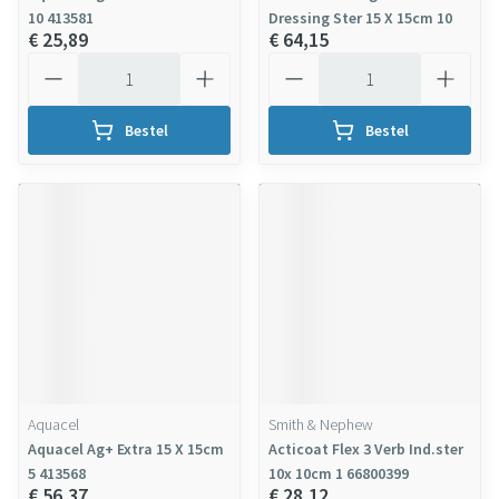
10 413581
Dressing Ster 15 X 15cm 10
€ 25,89
€ 64,15
Aantal
Aantal
Bestel
Bestel
Aquacel
Smith & Nephew
Aquacel Ag+ Extra 15 X 15cm
Acticoat Flex 3 Verb Ind.ster
5 413568
10x 10cm 1 66800399
€ 56,37
€ 28,12