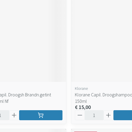
Klorane
apil. Droogsh Brandn.getint
Klorane Capil. Droogshampo
l Nf
150ml
€ 15,00
Aantal