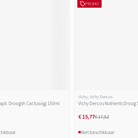
PROMO
Vichy, Vichy Dercos
apil. Droogsh Cactusvijg 150ml
Vichy Dercos Nutrients Droog
€ 15,77
€ 17,52
chikbaar
Niet beschikbaar