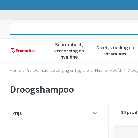
Ga naar de inhoud
Product, merk, categorie...
Schoonheid,
Dieet, voeding en
verzorging en
Promoties
Toon submenu voor Schoonheid,
Toon subme
vitamines
hygiëne
Home
/
Schoonheid, verzorging en hygiëne
/
Haar en Hoofd
/
Droo
Droogshampoo
Doorgaan naar productlijst
15
prod
Prijs
filter