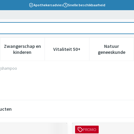
Apothekersadvies
Snelle beschikbaarheid
Zwangerschap en
Natuur
Vitaliteit 50+
 verzorging en hygiëne categorie
nu voor Dieet, voeding en vitamines categorie
Toon submenu voor Zwangerschap en kinderen cate
Toon submenu voor Vitaliteit 5
Toon subm
kinderen
geneeskunde
gshampoo
ucten
PROMO