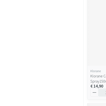
Klorane
Klorane C
Spray150m
€ 14,90
Aantal