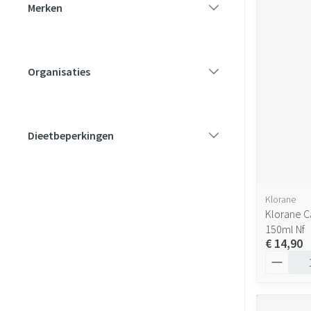
Merken
filter
Organisaties
filter
Dieetbeperkingen
filter
Klorane
Klorane C
150ml Nf
€ 14,90
Aantal