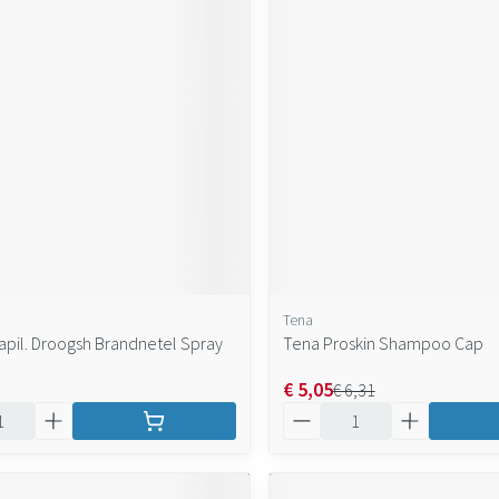
Tena
apil. Droogsh Brandnetel Spray
Tena Proskin Shampoo Cap
€ 5,05
€ 6,31
Aantal