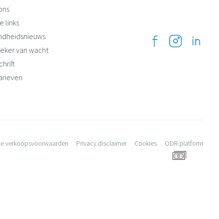
ons
e links
ndheidsnieuws
eker van wacht
hrift
arieven
e verkoopsvoorwaarden
Privacy disclaimer
Cookies
ODR-platform