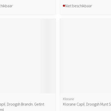
chikbaar
Niet beschikbaar
Klorane
pil. Droogsh Brandn. Getint
Klorane Capil. Droogsh Munt 
0ml