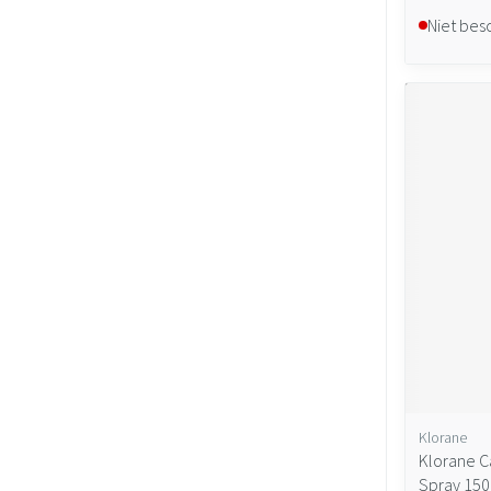
Niet bes
Klorane
Klorane Ca
Spray 15