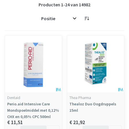
Producten
1
-
24
van
14982
Sorteer op:
Dentaid
Thea Pharma
Perio.aid Intensive Care
Thealoz Duo Oogdruppels
Mondspoelmiddel met 0,12%
15ml
CHX en 0,05% CPC 500ml
€ 11,51
€ 21,92
Aantal
Aantal