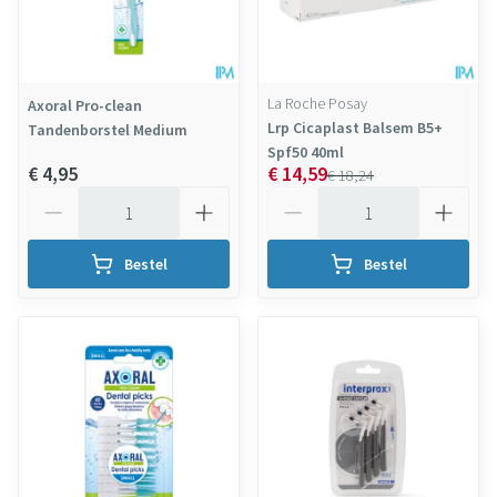
La Roche Posay
Axoral Pro-clean
Lrp Cicaplast Balsem B5+
Tandenborstel Medium
Spf50 40ml
€ 4,95
€ 14,59
€ 18,24
Aantal
Aantal
Bestel
Bestel