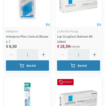
Interprox
La Roche Posay
Interprox Plus Conical Blauw
Lrp Cicaplast Balsem B5
1.7
100ml
€ 6,50
€ 18,59
€ 23,24
Aantal
Aantal
Bestel
Bestel
PROMO