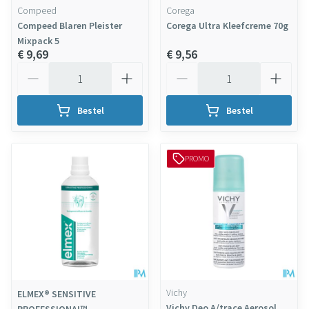
Compeed
Corega
Compeed Blaren Pleister
Corega Ultra Kleefcreme 70g
Mixpack 5
€ 9,69
€ 9,56
Aantal
Aantal
Bestel
Bestel
PROMO
Vichy
ELMEX® SENSITIVE
Vichy Deo A/trace Aerosol