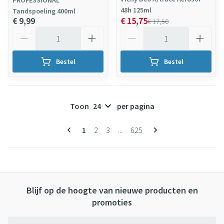
PROFESSIONAL™
48h 125ml
Tandspoeling 400ml
€ 9,99
€ 15,75
€ 17,50
Aantal
Aantal
Bestel
Bestel
Toon
per pagina
Pagina's
U lees momenteel pagina
Pagina
Pagina
Pagina
1
2
3
...
625
Blijf op de hoogte van nieuwe producten en
promoties
E-mail adres