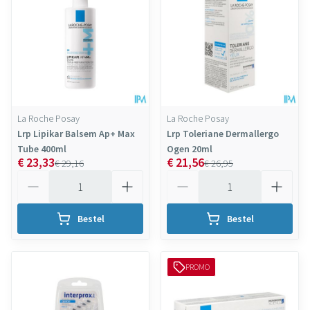
La Roche Posay
La Roche Posay
Lrp Lipikar Balsem Ap+ Max
Lrp Toleriane Dermallergo
Tube 400ml
Ogen 20ml
€ 23,33
€ 21,56
€ 29,16
€ 26,95
Aantal
Aantal
Bestel
Bestel
PROMO