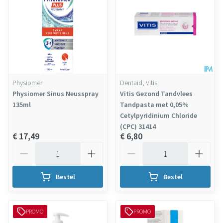
Physiomer
Dentaid, Vitis
Physiomer Sinus Neusspray
Vitis Gezond Tandvlees
135ml
Tandpasta met 0,05%
Cetylpyridinium Chloride
(CPC) 31414
€ 17,49
€ 6,80
Aantal
Aantal
Bestel
Bestel
PROMO
PROMO