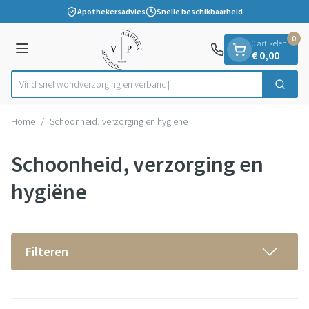
Dia 1 van 1
Ga naar de inhoud
Apothekersadvies
Snelle beschikbaarheid
0
0 artikelen
Menu
€ 0,00
Vind snel wondverzorging en verband
Zoek
Product, merk, categorie...
Home
/
Schoonheid, verzorging en hygiëne
Schoonheid, verzorging en
hygiëne
Filteren