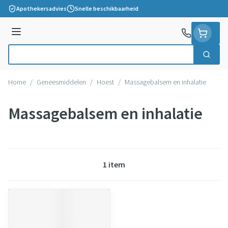
Ga naar de inhoud
Apothekersadvies
Snelle beschikbaarheid
Menu
Zoek
Product, merk, categorie...
Home
/
Geneesmiddelen
/
Hoest
/
Massagebalsem en inhalatie
Massagebalsem en inhalatie
1
item