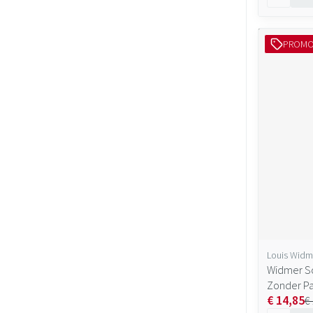
PROM
Louis Widm
Widmer So
Zonder P
€ 14,85
€