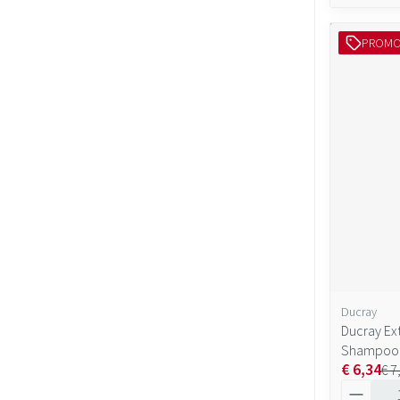
PROM
Ducray
Ducray Ex
Shampoo 
€ 6,34
€ 7
Aantal