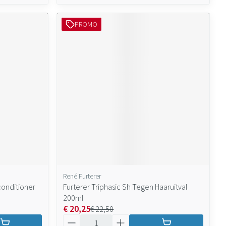
PROMO
René Furterer
onditioner
Furterer Triphasic Sh Tegen Haaruitval
200ml
€ 20,25
€ 22,50
Aantal