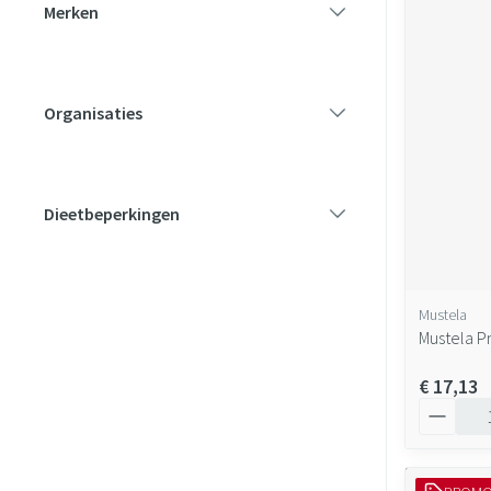
Merken
filter
Organisaties
filter
Dieetbeperkingen
filter
Mustela
Mustela 
€ 17,13
Aantal