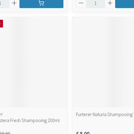
Aantal
O
er
Furterer Naturia Shampooing
Astera Fresh Shampooing 200ml
€ 8,00
 19,90