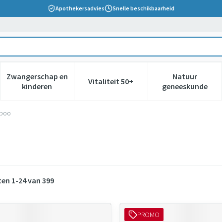
Apothekersadvies
Snelle beschikbaarheid
Zwangerschap en
Natuur
Vitaliteit 50+
 verzorging en hygiëne categorie
nu voor Dieet, voeding en vitamines categorie
Toon submenu voor Zwangerschap en kinderen cate
Toon submenu voor Vitaliteit 5
Toon subm
kinderen
geneeskunde
poo
ten
1
-
24
van
399
PROMO