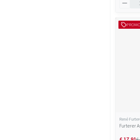
Aantal
PROM
René Furter
Furterer 
€ 17,91
€