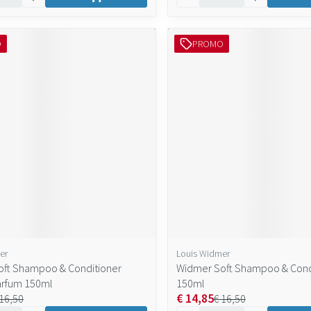
O
PROMO
er
Louis Widmer
ft Shampoo & Conditioner
Widmer Soft Shampoo & Cond
arfum 150ml
150ml
€ 14,85
 16,50
€ 16,50