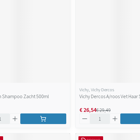
Vichy, Vichy Dercos
Pn Shampoo Zacht 500ml
Vichy Dercos A/roos Vet Haar
€ 26,54
€ 29,49
Aantal