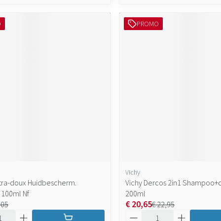
O
PROMO
Vichy
tra-doux Huidbescherm.
Vichy Dercos 2in1 Shampoo+c
100ml Nf
200ml
€ 20,65
,05
€ 22,95
Aantal