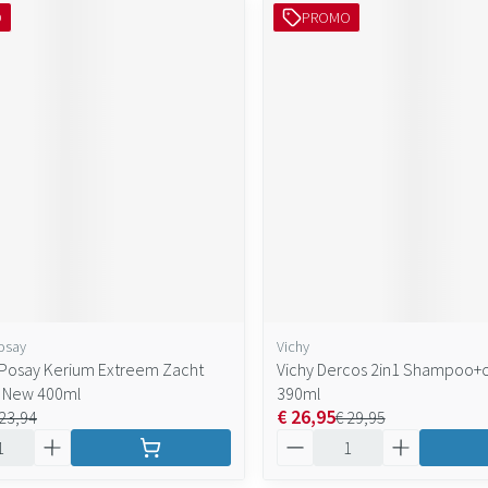
O
PROMO
osay
Vichy
Posay Kerium Extreem Zacht
Vichy Dercos 2in1 Shampoo+c
 New 400ml
390ml
€ 26,95
 23,94
€ 29,95
Aantal