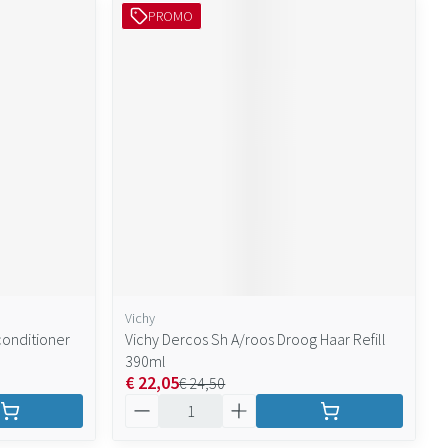
PROMO
Vichy
onditioner
Vichy Dercos Sh A/roos Droog Haar Refill
390ml
€ 22,05
€ 24,50
Aantal