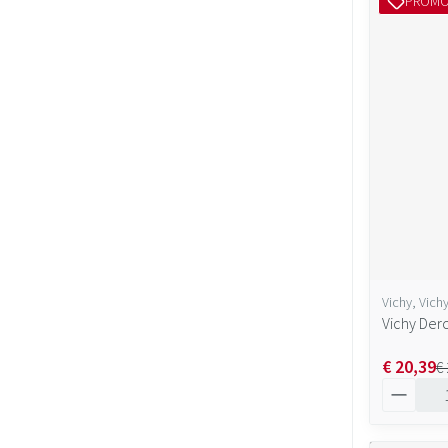
PROM
Vichy, Vich
Vichy Der
€ 20,39
€
Aantal