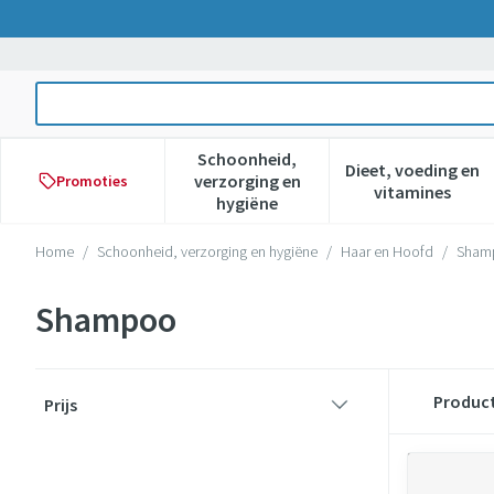
Ga naar de inhoud
Product, merk, categorie...
Schoonheid,
Dieet, voeding en
verzorging en
Promoties
Toon submenu voor Schoonheid,
Toon subme
vitamines
hygiëne
Home
/
Schoonheid, verzorging en hygiëne
/
Haar en Hoofd
/
Sham
Shampoo
Doorgaan naar productlijst
Produc
Prijs
filter