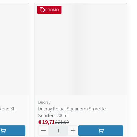
PROMO
Ducray
 Reno Sh
Ducray Kelual Squanorm Sh Vette
Schilfers 200ml
€ 19,71
€ 21,90
Aantal