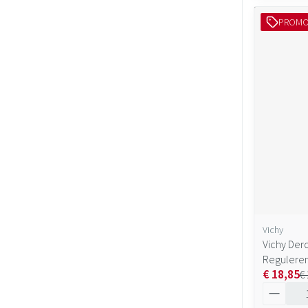
PROM
Vichy
Vichy Der
Regulere
€ 18,85
€
Aantal