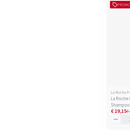
PROM
La Roche P
La Roche 
Shampoo
€ 19,15
€
Aantal