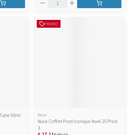
Aantal
PROMO
 Tube 50ml
Nuxe
Nuxe Coffret Prod Iconique Noel 25 Prod.
3
€ 27,11
€ 30,12