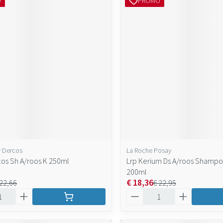
O
PROMO
y Dercos
La Roche Posay
cos Sh A/roos K 250ml
Lrp Kerium Ds A/roos Shampoo
200ml
€ 18,36
 22,66
€ 22,95
Aantal