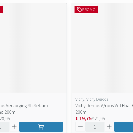
O
PROMO
Vichy, Vichy Dercos
cos Verzorging Sh Sebum
Vichy Dercos A/roos Vet Haar
nd 200ml
200ml
€ 19,75
 20,95
€ 21,95
Aantal