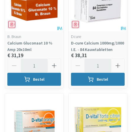
Geneesmiddel
Geneesmiddel
B. Braun
Dcure
Calcium Gluconaat 10 %
D-cure Calcium 1000mg/1000
Amp 20x10ml
I.E. - 84 Kauwtabletten
€ 31,19
€ 38,31
Aantal
Aantal
Bestel
Bestel