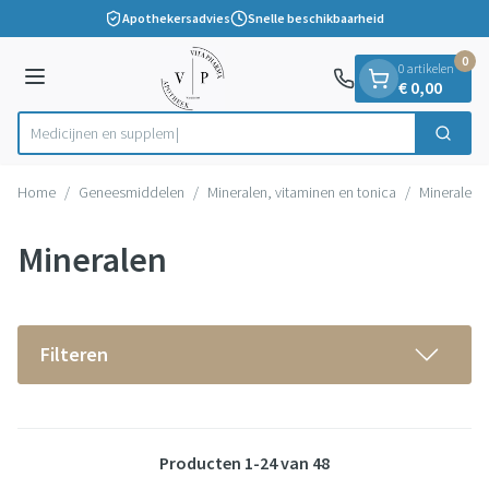
Dia 1 van 1
Ga naar de inhoud
Apothekersadvies
Snelle beschikbaarheid
0
0 artikelen
Menu
€ 0,00
M
Zoek
Product, merk, categorie...
Home
/
Geneesmiddelen
/
Mineralen, vitaminen en tonica
/
Mineralen
Mineralen
Filteren
Producten
1
-
24
van
48