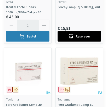
Dvital
Sterop
D-vital Forte Sinaas
Fercayl Amp Inj 5 100mg/2ml
1000mg/880ie Zakjes 90
€ 45,00
Aantal
€ 15,91
Bestel
Reserveer
Geneesmiddel
Op voorschrift
Geneesmiddel
Op voorschrift
Teofarma
Teofarma
Fero Gradumet Comp 30
Fero Gradumet Comp 60