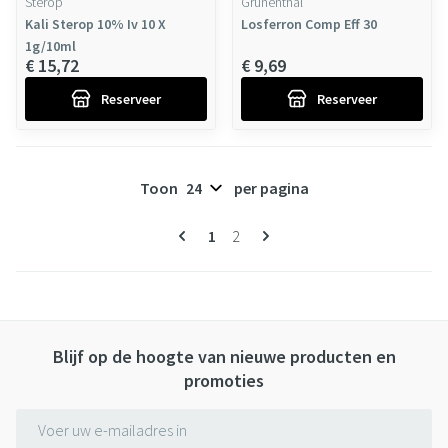
Sterop
Grunenthal
Kali Sterop 10% Iv 10 X
Losferron Comp Eff 30
1g/10ml
€ 15,72
€ 9,69
Reserveer
Reserveer
Toon
per pagina
Pagina's
U lees momenteel pagina
Pagina
1
2
Blijf op de hoogte van nieuwe producten en
promoties
E-mail adres