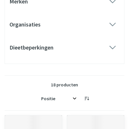
Merken
filter
Organisaties
filter
Dieetbeperkingen
filter
18
producten
Sorteer op: