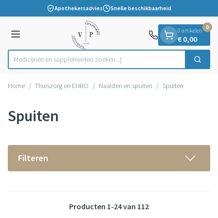
Dia 1 van 1
Ga naar de inhoud
Apothekersadvies
Snelle beschikbaarheid
0
0 artikelen
Menu
€ 0,00
Medicijnen en supplementen zoek
Zoek
Product, merk, categorie...
Home
/
Thuiszorg en EHBO
/
Naalden en spuiten
/
Spuiten
Spuiten
Filteren
Producten
1
-
24
van
112