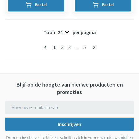
Bestel
Bestel
Toon
per pagina
Pagina's
U lees momenteel pagina
Pagina
Pagina
Pagina
1
2
3
...
5
Blijf op de hoogte van nieuwe producten en
promoties
E-mail adres
Inschrijven
Door op inschrijven te klikken, schrijft u zich in voor onze nieuwsbrief en