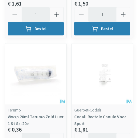
€ 1,61
€ 1,50
Aantal
Aantal
Bestel
Bestel
Terumo
Guerbet-Codali
Wwsp 20ml Terumo Znld Luer
Codali Rectale Canule Voor
1 St Ss-20e
Spuit
€ 0,36
€ 1,81
Aantal
Aantal