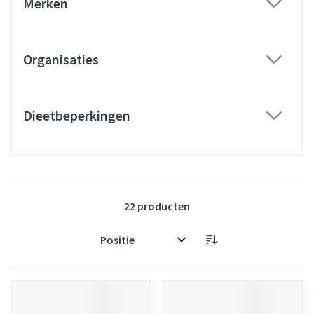
Merken
filter
Organisaties
filter
Dieetbeperkingen
filter
22
producten
Sorteer op: