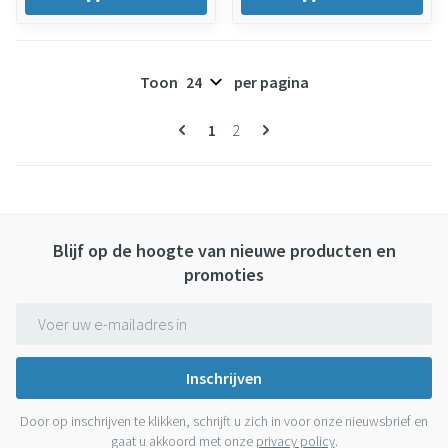
Toon
per pagina
Pagina's
U lees momenteel pagina
Pagina
1
2
Blijf op de hoogte van nieuwe producten en
promoties
E-mail adres
Inschrijven
Door op inschrijven te klikken, schrijft u zich in voor onze nieuwsbrief en
gaat u akkoord met onze
privacy policy
.