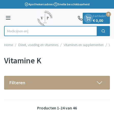
Dia 1 van 1
Ga naar de inhoud
Apothekersadvies
Snelle beschikbaarheid
0
0 artikelen
Menu
€ 0,00
Zoek
Product, merk, categorie...
Home
/
Dieet, voeding en vitamines
/
Vitamines en supplementen
/
Vit
Vitamine K
Filteren
Producten
1
-
24
van
46