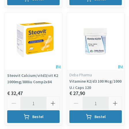
Deba Pharma
Steovit Calcium/vitd3/vit K2
Vitamine K2/d3 100 Mcg/1000
1000mg/880iu Comp2x84
U.i Caps 120
€ 32,47
€ 27,90
Aantal
Aantal
Bestel
Bestel