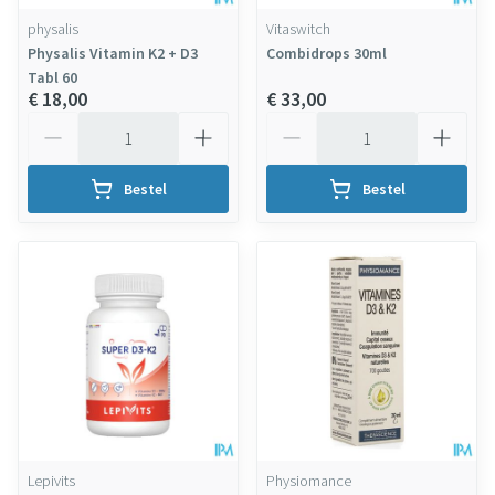
physalis
Vitaswitch
Physalis Vitamin K2 + D3
Combidrops 30ml
Tabl 60
€ 18,00
€ 33,00
Aantal
Aantal
Bestel
Bestel
Lepivits
Physiomance