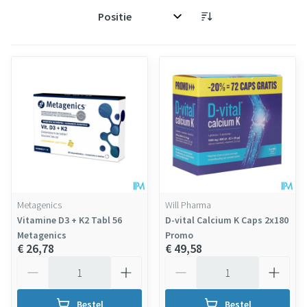
Sorteer op:
Metagenics
Will Pharma
Vitamine D3 + K2 Tabl 56
D-vital Calcium K Caps 2x180
Metagenics
Promo
€ 26,78
€ 49,58
Aantal
Aantal
Bestel
Bestel