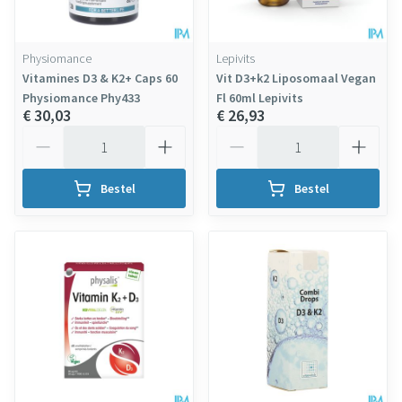
Physiomance
Lepivits
Vitamines D3 & K2+ Caps 60
Vit D3+k2 Liposomaal Vegan
Physiomance Phy433
Fl 60ml Lepivits
€ 30,03
€ 26,93
Aantal
Aantal
Bestel
Bestel