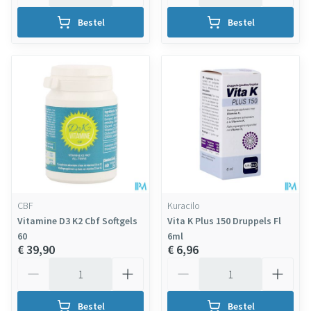
Bestel
Bestel
CBF
Kuracilo
Vitamine D3 K2 Cbf Softgels
Vita K Plus 150 Druppels Fl
60
6ml
€ 39,90
€ 6,96
Aantal
Aantal
Bestel
Bestel