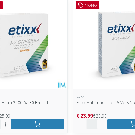
O
PROMO
maximale prijswaarden aan te passen.
Etixx
esium 2000 Aa 30 Bruis. T
Etixx Multimax Tabl 45 Verv.2
€ 23,99
 25,99
€ 29,99
Aantal