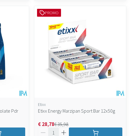
PROMO
Etixx
olate Pdr
Etixx Energy Marzipan Sport Bar 12x50g
€ 28,78
€ 35,98
Aantal