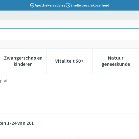
Apothekersadvies
Snelle beschikbaarheid
Zwangerschap en
Natuur
Vitaliteit 50+
 verzorging en hygiëne categorie
nu voor Dieet, voeding en vitamines categorie
Toon submenu voor Zwangerschap en kinderen cate
Toon submenu voor Vitaliteit 5
Toon subm
kinderen
geneeskunde
port
ten
1
-
24
van
201