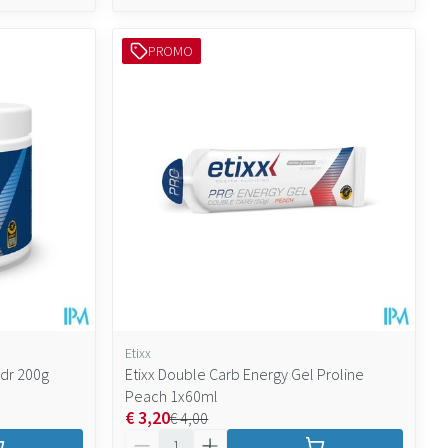
PROMO
Etixx
Pdr 200g
Etixx Double Carb Energy Gel Proline
Peach 1x60ml
€ 3,20
€ 4,00
Aantal