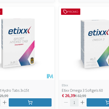
O
PROMO
Etixx
rt Hydro Tabs 3x15t
Etixx Omega 3 Softgels 60
€ 26,39
 25,99
€ 32,99
Aantal