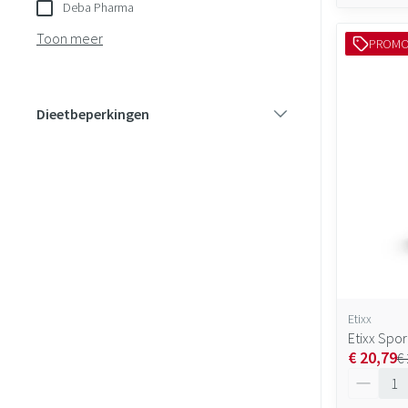
Deba Pharma
Toon meer
PROM
Dieetbeperkingen
filter
Etixx
Etixx Spo
€ 20,79
€
Aantal