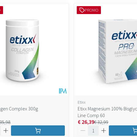
O
PROMO
Etixx
lagen Complex 300g
Etixx Magnesium 100% Bisglyc
Line Comp 60
€ 26,39
 35,98
€ 32,99
Aantal