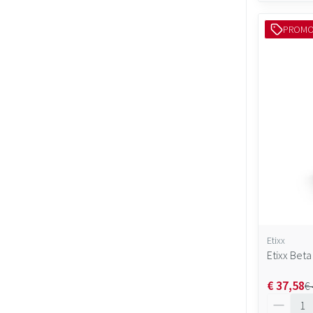
PROM
Etixx
Etixx Bet
€ 37,58
€
Aantal