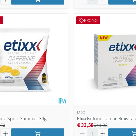
O
PROMO
Etixx
feine Sport Gummies 30g
Etixx Isotonic Lemon Bruis Tab
€ 33,58
,60
€ 41,98
Aantal