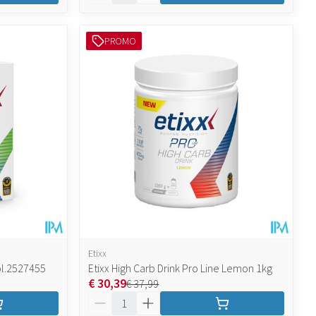
PROMO
Etixx
l.2527455
Etixx High Carb Drink Pro Line Lemon 1kg
€ 30,39
€ 37,99
Aantal