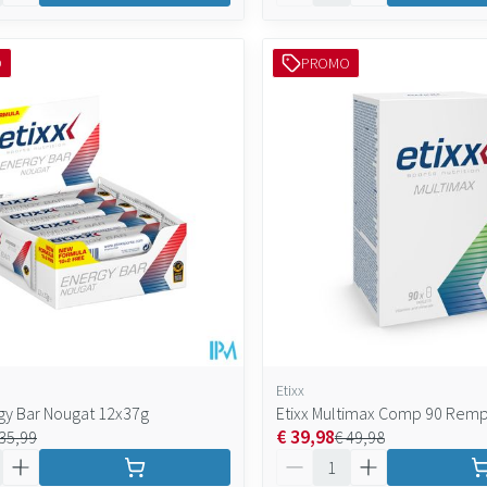
O
PROMO
Etixx
rgy Bar Nougat 12x37g
Etixx Multimax Comp 90 Remp
€ 39,98
 35,99
€ 49,98
Aantal