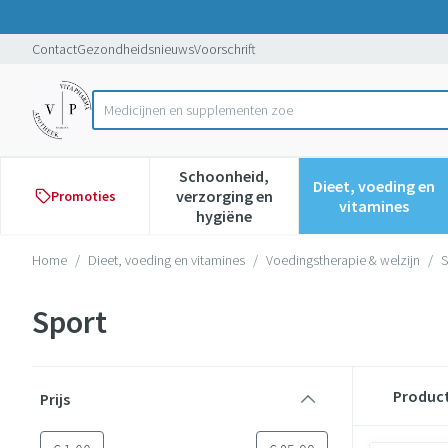
Ga naar de inhoud
Dia 1 van 1
Contact
Gezondheidsnieuws
Voorschrift
Product, merk, categorie...
Schoonheid,
Dieet, voeding en
verzorging en
Promoties
Toon submenu voor Schoonheid,
Toon subme
vitamines
hygiëne
Home
/
Dieet, voeding en vitamines
/
Voedingstherapie & welzijn
/
S
Sport
Doorgaan naar productlijst
Produc
Prijs
filter