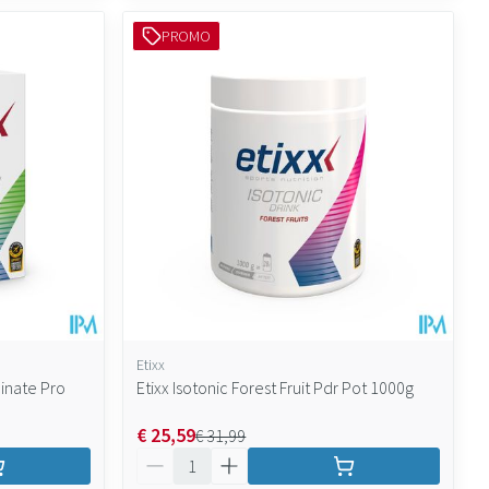
PROMO
Etixx
inate Pro
Etixx Isotonic Forest Fruit Pdr Pot 1000g
€ 25,59
€ 31,99
Aantal