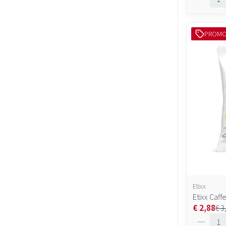
PROM
Etixx
Etixx Caf
€ 2,88
€ 3
Aantal