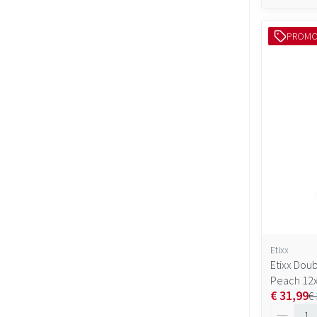
PROM
Etixx
Etixx Dou
Peach 12
€ 31,99
€
Aantal