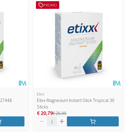
PROMO
Etixx
527448
Etixx Magnesium Instant Stick Tropical 30
Sticks
€ 20,79
€ 25,99
Aantal