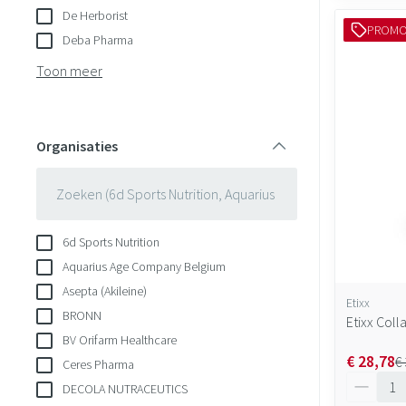
De Herborist
PROM
Deba Pharma
Toon meer
Organisaties
filter
6d Sports Nutrition
Aquarius Age Company Belgium
Asepta (Akileine)
Etixx
BRONN
Etixx Col
BV Orifarm Healthcare
€ 28,78
€
Ceres Pharma
Aantal
DECOLA NUTRACEUTICS