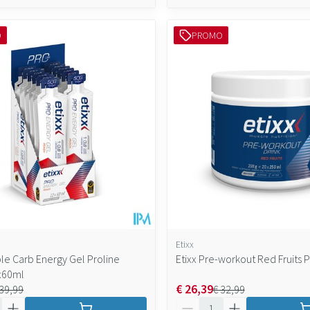
O
PROMO
Etixx
ble Carb Energy Gel Proline
Etixx Pre-workout Red Fruits 
x60ml
€ 26,39
 39,99
€ 32,99
Aantal