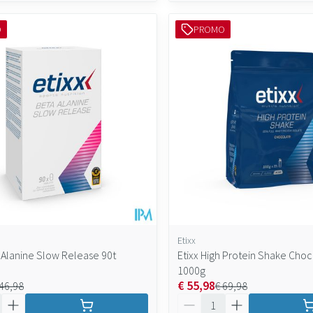
O
PROMO
Etixx
a Alanine Slow Release 90t
Etixx High Protein Shake Choc
1000g
€ 55,98
 46,98
€ 69,98
Aantal