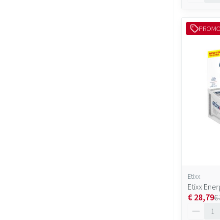
PROM
Etixx
Etixx Ene
€ 28,79
€
Aantal