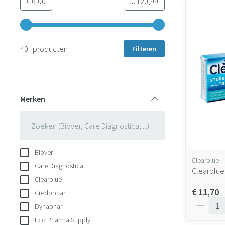
-
Minimumwaarde
Maximale waarde
€ 6,00
€ 120,99
Gebruik de pijltjestoetsen links en rechts om de minimale en 
40 producten
Filteren
Merken
filter
Biover
Clearblue
Care Diagnostica
Clearblue
Clearblue
€ 11,70
Credophar
Aantal
Dynaphar
Eco Pharma Supply