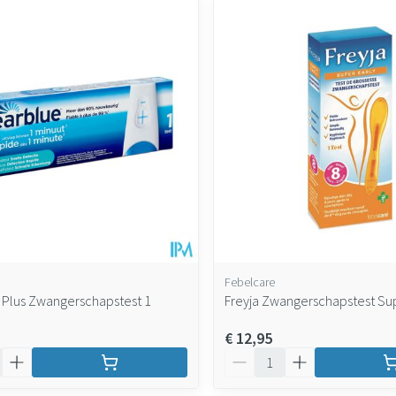
maximale prijswaarden aan te passen.
Febelcare
 Plus Zwangerschapstest 1
Freyja Zwangerschapstest Sup
€ 12,95
Aantal