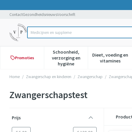
Ga naar de inhoud
Dia 1 van 1
Contact
Gezondheidsnieuws
Voorschrift
Product, merk, categorie...
Schoonheid,
Dieet, voeding en
verzorging en
Promoties
Toon submenu voor Schoonheid,
Toon subme
vitamines
hygiëne
Home
/
Zwangerschap en kinderen
/
Zwangerschap
/
Zwangerscha
Zwangerschapstest
Doorgaan naar productlijst
Produc
Prijs
filter