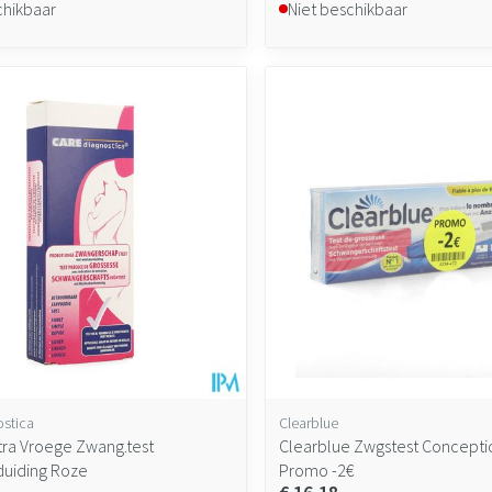
chikbaar
Niet beschikbaar
ostica
Clearblue
tra Vroege Zwang.test
Clearblue Zwgstest Conceptio
uiding Roze
Promo -2€