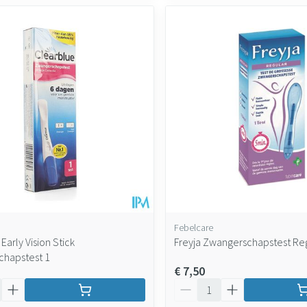
Febelcare
Early Vision Stick
Freyja Zwangerschapstest Reg
hapstest 1
€ 7,50
Aantal