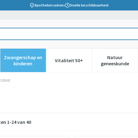
Apothekersadvies
Snelle beschikbaarheid
Zwangerschap en
Natuur
Vitaliteit 50+
 verzorging en hygiëne categorie
nu voor Dieet, voeding en vitamines categorie
Toon submenu voor Zwangerschap en kinderen cate
Toon submenu voor Vitaliteit 5
Toon subm
kinderen
geneeskunde
pstest
ten
1
-
24
van
40