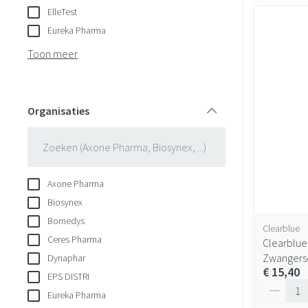
ElleTest
Eureka Pharma
Toon meer
Organisaties
filter
Axone Pharma
Biosynex
Bomedys
Clearblue
Ceres Pharma
Clearblue 
Zwangersc
Dynaphar
€ 15,40
EPS DISTRI
Aantal
Eureka Pharma