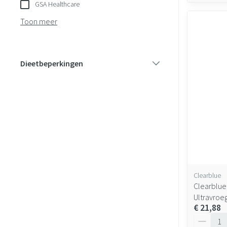
GSA Healthcare
Toon meer
Dieetbeperkingen
filter
Clearblue
Clearblue
Ultravroe
€ 21,88
Aantal