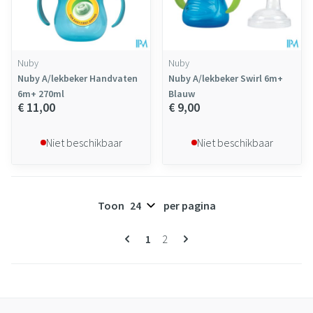
Nuby
Nuby
Nuby A/lekbeker Handvaten
Nuby A/lekbeker Swirl 6m+
6m+ 270ml
Blauw
€ 11,00
€ 9,00
Niet beschikbaar
Niet beschikbaar
Toon
per pagina
Pagina's
U lees momenteel pagina
Pagina
1
2