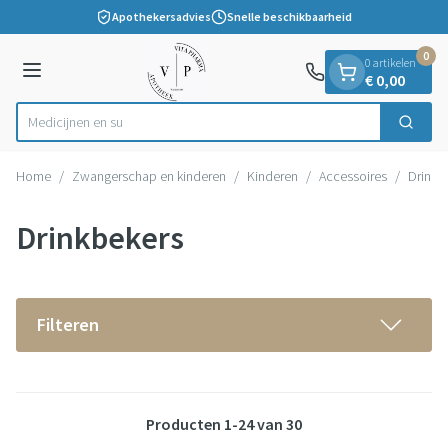
Dia 1 van 1
Ga naar de inhoud
Apothekersadvies
Snelle beschikbaarheid
0
0 artikelen
Menu
€ 0,00
Zoek
Product, merk, categorie...
Home
/
Zwangerschap en kinderen
/
Kinderen
/
Accessoires
/
Drinkb
Drinkbekers
Filteren
Producten
1
-
24
van
30