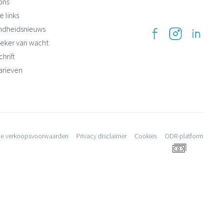
ons
e links
ndheidsnieuws
eker van wacht
hrift
arieven
e verkoopsvoorwaarden
Privacy disclaimer
Cookies
ODR-platform