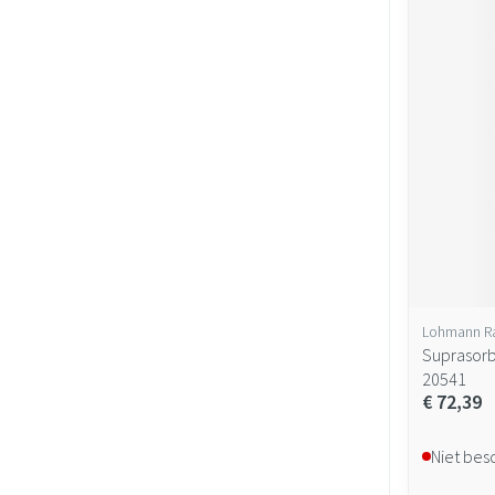
Lohmann R
Suprasorb
20541
€ 72,39
Niet bes