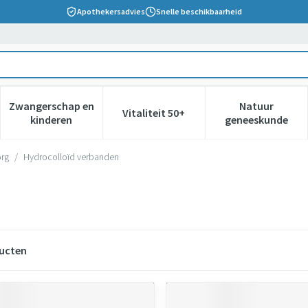
Apothekersadvies
Snelle beschikbaarheid
Zwangerschap en
Natuur
Vitaliteit 50+
 verzorging en hygiëne categorie
nu voor Dieet, voeding en vitamines categorie
Toon submenu voor Zwangerschap en kinderen cate
Toon submenu voor Vitaliteit 5
Toon subm
kinderen
geneeskunde
org
/
Hydrocolloïd verbanden
ucten