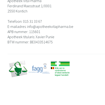
Apotheek Vita Pharma
Ferdinand Maesstraat 1/0001
2550
Kontich
Telefoon:
015 31 33 67
E-mailadres:
info@
apotheekvitapharma.be
APB nummer:
115601
Apotheek titularis:
Xavier Punie
BTW nummer:
BE0433514675