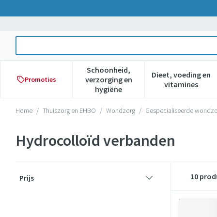
Ga naar de inhoud
Product, merk, categorie...
Schoonheid,
Dieet, voeding en
verzorging en
Promoties
Toon submenu voor Schoonheid,
Toon subme
vitamines
hygiëne
Home
/
Thuiszorg en EHBO
/
Wondzorg
/
Gespecialiseerde wondz
Hydrocolloïd verbanden
Doorgaan naar productlijst
10
prod
Prijs
filter