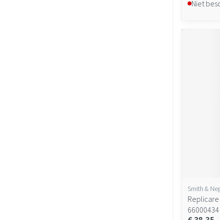
Niet bes
Smith & N
Replicare
66000434
€ 38,35