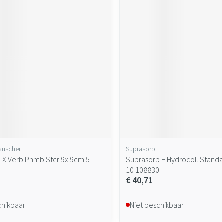
auscher
Suprasorb
 X Verb Phmb Ster 9x 9cm 5
Suprasorb H Hydrocol. Stand
10 108830
€ 40,71
chikbaar
Niet beschikbaar