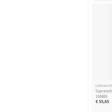
Lohmann R
Suprasorb
108865
€ 55,65