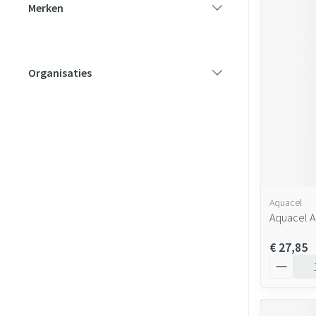
Merken
filter
Organisaties
filter
Aquacel
Aquacel A
€ 27,85
Aantal