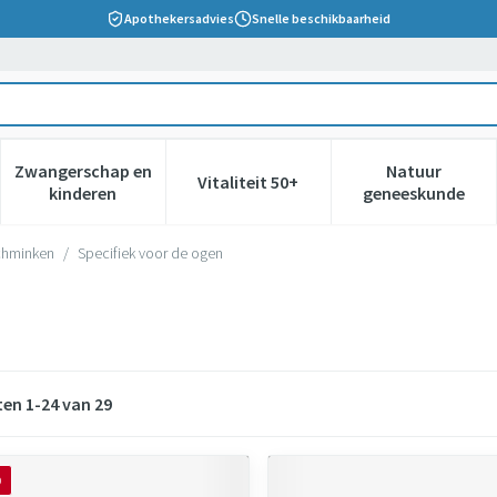
Apothekersadvies
Snelle beschikbaarheid
Zwangerschap en
Natuur
Vitaliteit 50+
 verzorging en hygiëne categorie
nu voor Dieet, voeding en vitamines categorie
Toon submenu voor Zwangerschap en kinderen cate
Toon submenu voor Vitaliteit 5
Toon subm
kinderen
geneeskunde
schminken
/
Specifiek voor de ogen
ten
1
-
24
van
29
O