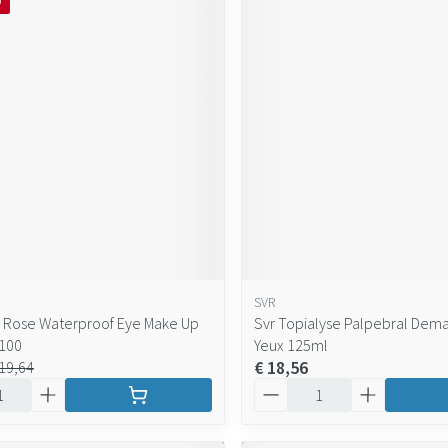
O
SVR
 Rose Waterproof Eye Make Up
Svr Topialyse Palpebral Dema
100
Yeux 125ml
€ 18,56
 19,64
Aantal