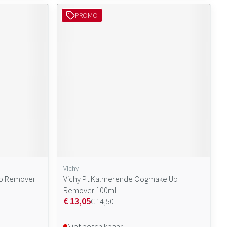
PROMO
Vichy
-up Remover
Vichy Pt Kalmerende Oogmake Up
Remover 100ml
€ 13,05
€ 14,50
Niet beschikbaar