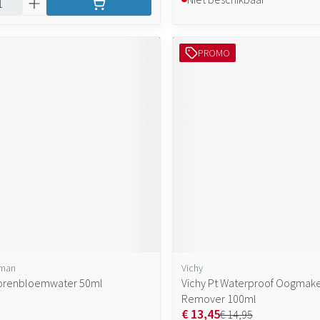
PROMO
lman
Vichy
Korenbloemwater 50ml
Vichy Pt Waterproof Oogmak
Remover 100ml
€ 13,45
€ 14,95