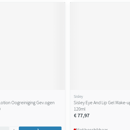
Sisley
Lotion Oogreiniging Gev.ogen
Sisley Eye And Lip Gel Make
0
120ml
€ 77,97
Niet beschikbaar