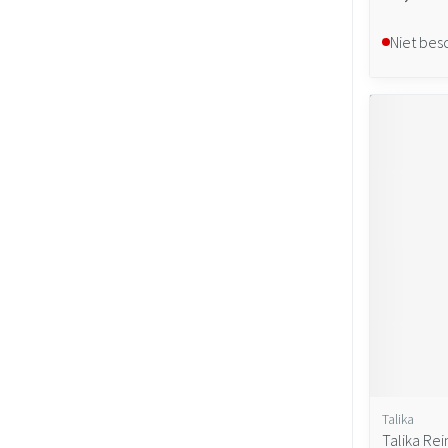
Niet bes
Talika
Talika Re