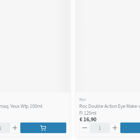
Roc
maq. Yeux Wtp 100ml
Roc Double Action Eye Make
Fl 125ml
€ 16,90
Aantal