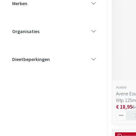
Merken
filter
Organisaties
filter
Dieetbeperkingen
filter
Avene
Avene Es
Wtp 125m
€ 18,95
€
Aantal