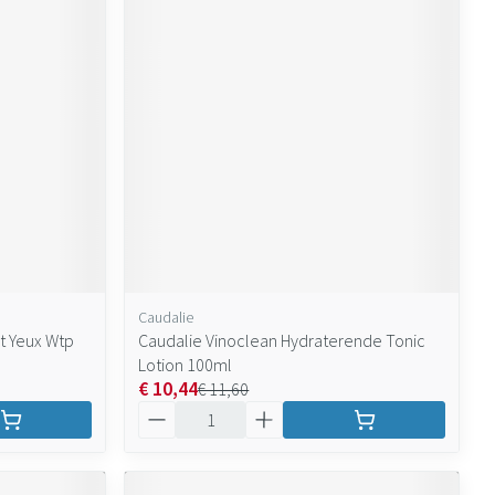
Caudalie
t Yeux Wtp
Caudalie Vinoclean Hydraterende Tonic
Lotion 100ml
€ 10,44
€ 11,60
Aantal