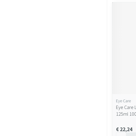
Eye Care
Eye Care 
125ml 10
€ 22,24
Aantal