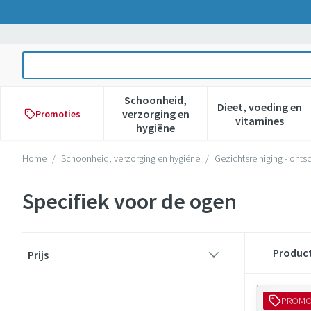
Ga naar de inhoud
Product, merk, categorie...
Schoonheid,
Dieet, voeding en
verzorging en
Promoties
Toon submenu voor Schoonheid,
Toon subme
vitamines
hygiëne
Home
/
Schoonheid, verzorging en hygiëne
/
Gezichtsreiniging - ont
Specifiek voor de ogen
Doorgaan naar productlijst
Produc
Prijs
filter
PROM